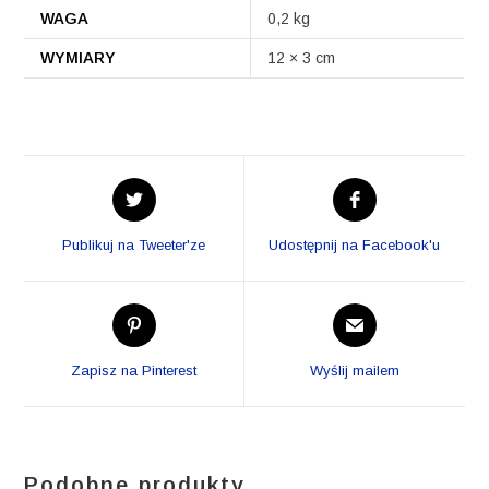
WAGA
0,2 kg
WYMIARY
12 × 3 cm
Opens
Opens
in
in
a
a
Publikuj na Tweeter'ze
Udostępnij na Facebook'u
new
new
window
window
Opens
Opens
in
in
a
a
Zapisz na Pinterest
Wyślij mailem
new
new
window
window
Podobne produkty