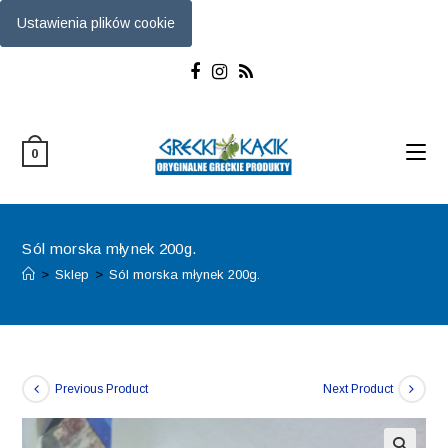
Ustawienia plików cookie
Skip
to
content
0
Sól morska młynek 200g.
>
Sklep
>
Sól morska młynek 200g.
Previous Product
Next Product