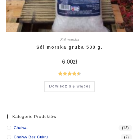
Sól morska
Sól morska gruba 500 g.
6,00
zł
Oceniono
Dowiedz się więcej
4.50
na 5
Kategorie Produktów
Chałwa
(13)
Chałwy Bez Cukru
(2)