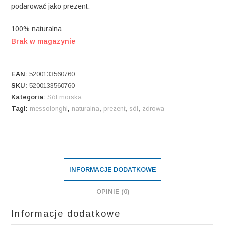
podarować jako prezent.
100% naturalna
Brak w magazynie
EAN:
5200133560760
SKU:
5200133560760
Kategoria:
Sól morska
Tagi:
messolonghi
,
naturalna
,
prezent
,
sól
,
zdrowa
INFORMACJE DODATKOWE
OPINIE (0)
Informacje dodatkowe