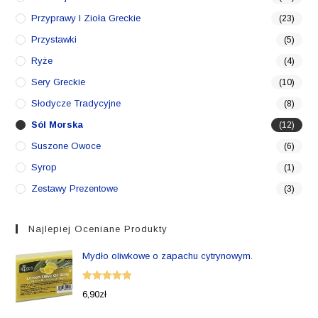
Przyprawy I Zioła Greckie
(23)
Przystawki
(5)
Ryże
(4)
Sery Greckie
(10)
Słodycze Tradycyjne
(8)
Sól Morska
(12)
Suszone Owoce
(6)
Syrop
(1)
Zestawy Prezentowe
(3)
Najlepiej Oceniane Produkty
Mydło oliwkowe o zapachu cytrynowym.
Oceniono
6,90
zł
5.00
na 5