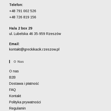
Telefon:
+48 791 002 526
+48 726 819 156
Hala 2 box 29
ul. Lubelska 46 35-959 Rzeszów
Email:
Opens
kontakt@greckikacik.rzeszow.pl
in
your
O Nas
application
O nas
B2B
Dostawa i płatność
FAQ
Kontakt
Polityka prywatności
Regulamin