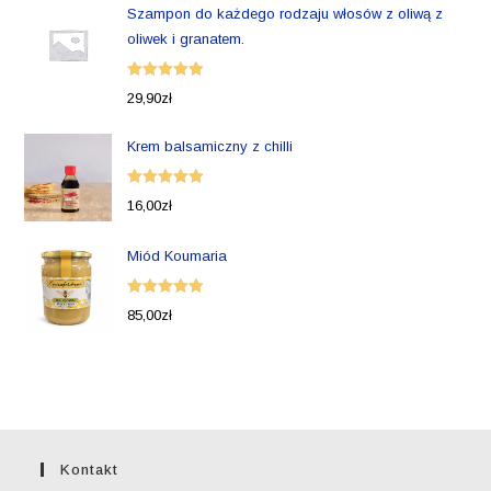
Szampon do każdego rodzaju włosów z oliwą z
oliwek i granatem.
Oceniono
29,90
zł
5.00
na 5
Krem balsamiczny z chilli
Oceniono
16,00
zł
5.00
na 5
Miód Koumaria
Oceniono
85,00
zł
5.00
na 5
Kontakt