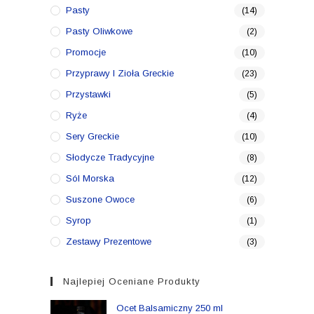
Pasty
(14)
Pasty Oliwkowe
(2)
Promocje
(10)
Przyprawy I Zioła Greckie
(23)
Przystawki
(5)
Ryże
(4)
Sery Greckie
(10)
Słodycze Tradycyjne
(8)
Sól Morska
(12)
Suszone Owoce
(6)
Syrop
(1)
Zestawy Prezentowe
(3)
Najlepiej Oceniane Produkty
Ocet Balsamiczny 250 ml