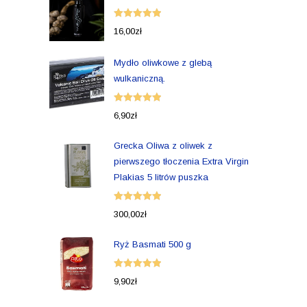
Oceniono
16,00
zł
5.00
na 5
Mydło oliwkowe z glebą
wulkaniczną.
Oceniono
6,90
zł
5.00
na 5
Grecka Oliwa z oliwek z
pierwszego tłoczenia Extra Virgin
Plakias 5 litrów puszka
Oceniono
300,00
zł
5.00
na 5
Ryż Basmati 500 g
Oceniono
9,90
zł
5.00
na 5