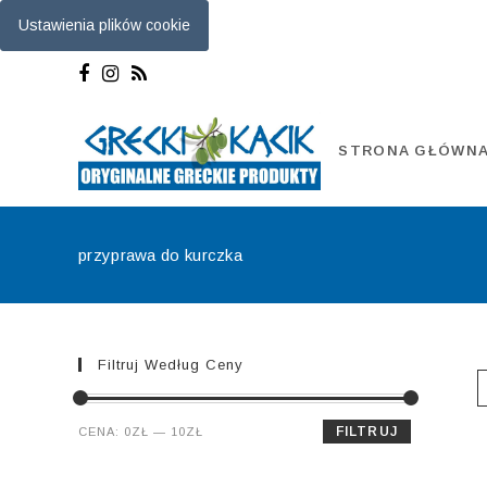
Ustawienia plików cookie
Skip
to
content
STRONA GŁÓWN
przyprawa do kurczka
Filtruj Według Ceny
Cena
Cena
FILTRUJ
CENA:
0ZŁ
—
10ZŁ
min.
maks.