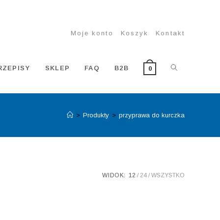
Moje konto
Koszyk
Kontakt
TOGGLE
RZEPISY
SKLEP
FAQ
B2B
0
>
Produkty
>
przyprawa do kurczka
WEBSITE
SEARCH
WIDOK:
12
24
WSZYSTKO