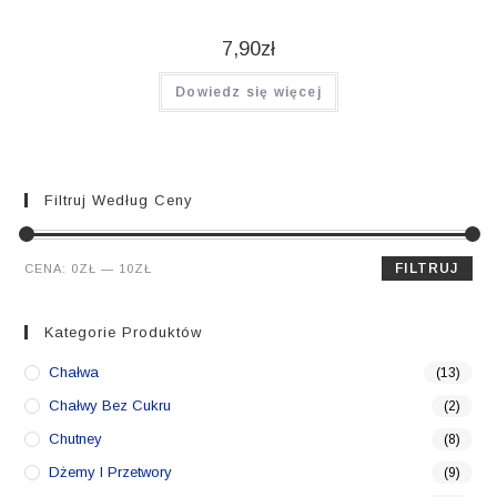
7,90
zł
Dowiedz się więcej
Filtruj Według Ceny
Cena
Cena
FILTRUJ
CENA:
0ZŁ
—
10ZŁ
min.
maks.
Kategorie Produktów
Chałwa
(13)
Chałwy Bez Cukru
(2)
Chutney
(8)
Dżemy I Przetwory
(9)