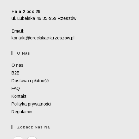
Hala 2 box 29
ul. Lubelska 46 35-959 Rzeszów
Email:
Opens
kontakt@greckikacik.rzeszow.pl
in
your
O Nas
application
O nas
B2B
Dostawa i płatność
FAQ
Kontakt
Polityka prywatności
Regulamin
Zobacz Nas Na