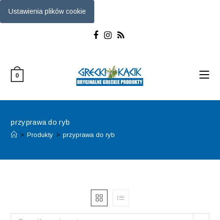
Ustawienia plików cookie
Skip
to
content
0
przyprawa do ryb
>
Produkty
>
przyprawa do ryb