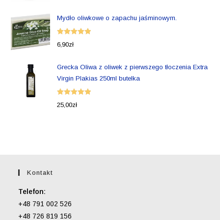
5.00
na 5
Mydło oliwkowe o zapachu jaśminowym.
Oceniono
6,90
zł
5.00
na 5
Grecka Oliwa z oliwek z pierwszego tłoczenia Extra
Virgin Plakias 250ml butelka
Oceniono
25,00
zł
5.00
na 5
Kontakt
Telefon:
+48 791 002 526
+48 726 819 156