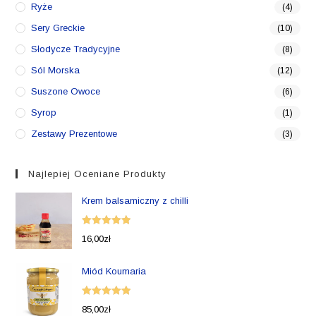
Ryże
(4)
Sery Greckie
(10)
Słodycze Tradycyjne
(8)
Sól Morska
(12)
Suszone Owoce
(6)
Syrop
(1)
Zestawy Prezentowe
(3)
Najlepiej Oceniane Produkty
Krem balsamiczny z chilli
Oceniono
16,00
zł
5.00
na 5
Miód Koumaria
Oceniono
85,00
zł