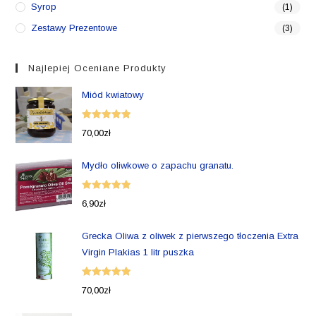
Syrop
(1)
Zestawy Prezentowe
(3)
Najlepiej Oceniane Produkty
Miód kwiatowy
Oceniono
70,00
zł
5.00
na 5
Mydło oliwkowe o zapachu granatu.
Oceniono
6,90
zł
5.00
na 5
Grecka Oliwa z oliwek z pierwszego tłoczenia Extra
Virgin Plakias 1 litr puszka
Oceniono
70,00
zł
5.00
na 5