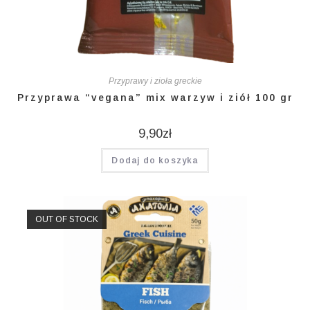
Przyprawy i zioła greckie
Przyprawa “vegana” mix warzyw i ziół 100 gr
9,90
zł
Dodaj do koszyka
OUT OF STOCK