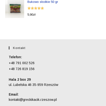
Bukowo słodkie 50 gr
Oceniono
5,90
zł
5.00
na 5
Kontakt
Telefon:
+48 791 002 526
+48 726 819 156
Hala 2 box 29
ul. Lubelska 46 35-959 Rzeszów
Email:
Opens
kontakt@greckikacik.rzeszow.pl
in