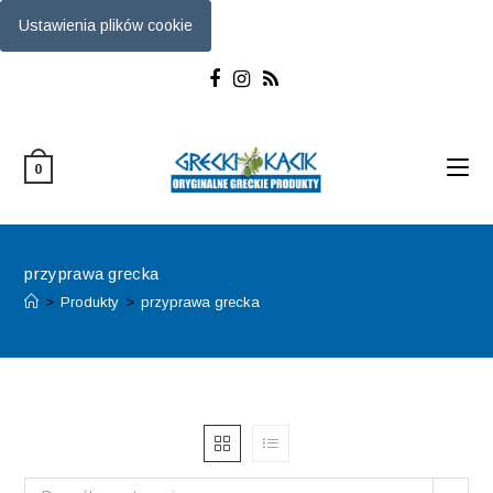
Ustawienia plików cookie
Skip
to
content
0
przyprawa grecka
>
Produkty
>
przyprawa grecka