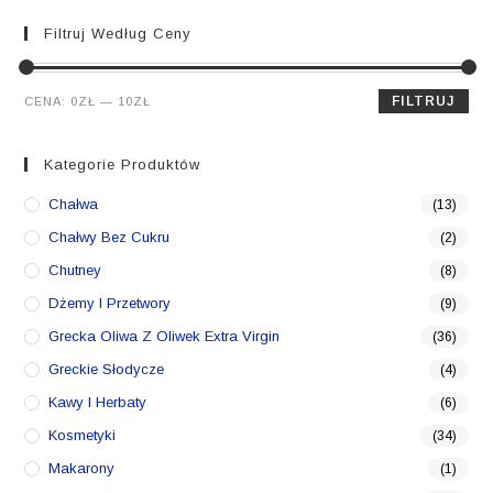
Filtruj Według Ceny
Cena
Cena
FILTRUJ
CENA:
0ZŁ
—
10ZŁ
min.
maks.
Kategorie Produktów
Chałwa
(13)
Chałwy Bez Cukru
(2)
Chutney
(8)
Dżemy I Przetwory
(9)
Grecka Oliwa Z Oliwek Extra Virgin
(36)
Greckie Słodycze
(4)
Kawy I Herbaty
(6)
Kosmetyki
(34)
Makarony
(1)