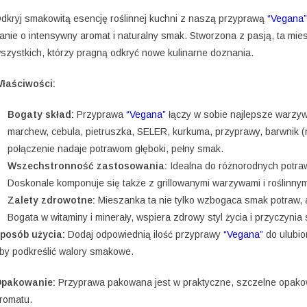
dkryj smakowitą esencję roślinnej kuchni z naszą przyprawą
“Vegana”
anie o intensywny aromat i naturalny smak. Stworzona z pasją, ta mie
szystkich, którzy pragną odkryć nowe kulinarne doznania.
łaściwości:
Bogaty skład:
Przyprawa
“Vegana”
łączy w sobie najlepsze warzywa,
marchew, cebula, pietruszka, SELER, kurkuma, przyprawy, barwnik (r
połączenie nadaje potrawom głęboki, pełny smak.
Wszechstronność zastosowania:
Idealna do różnorodnych potraw
Doskonale komponuje się także z grillowanymi warzywami i roślinnym
Zalety zdrowotne:
Mieszanka ta nie tylko wzbogaca smak potraw, 
Bogata w witaminy i minerały, wspiera zdrowy styl życia i przyczynia
posób użycia:
Dodaj odpowiednią ilość przyprawy
“Vegana”
do ulubio
by podkreślić walory smakowe.
pakowanie:
Przyprawa pakowana jest w praktyczne, szczelne opakow
romatu.