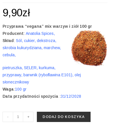
9,90
zł
Przyprawa “vegana” mix warzyw i ziół 100 gr
Producent:
Anatolia Spices,
Skład
:
Sól, cukier, dekstroza,
skrobia kukurydziana, marchew,
cebula,
pietruszka, SELER, kurkuma,
przyprawy, barwnik (ryboflawina E101), olej
słonecznikowy
Waga
:
100 gr
Data przydatności spożycia
:
31/12/2028
ilość
-
+
DODAJ DO KOSZYKA
Przyprawa