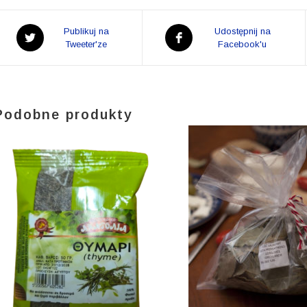
Opens
Opens
Publikuj na
Udostępnij na
in
Tweeter'ze
in
Facebook'u
a
a
new
new
window
window
Podobne produkty