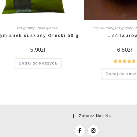
Przyprawy i zioła greckie
Liść laurowy
,
Przyprawy i z
ymianek suszony Grecki 50 g
Liść lauro
5,90
zł
6,50
zł
Dodaj do koszyka
Oceniono
Dodaj do kosz
4.85
na 5
Zobacz Nas Na