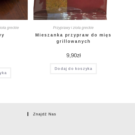
ioła greckie
Przyprawy i zioła greckie
wy
Mieszanka przypraw do mięs
grillowanych
9,90
zł
Dodaj do koszyka
yka
Znajdź Nas