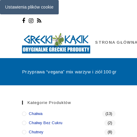
Ustawienia plików cookie
Skip
to
content
STRONA GŁÓWN
Przyprawa “vegana” mix warzyw i ziół 100 gr
Kategorie Produktów
Chałwa
(13)
Chałwy Bez Cukru
(2)
Chutney
(8)