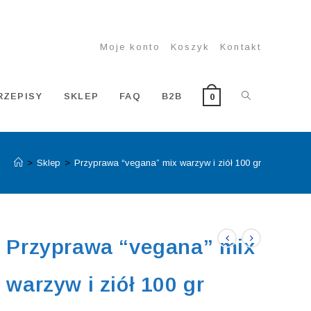
Moje konto
Koszyk
Kontakt
TOGGLE
RZEPISY
SKLEP
FAQ
B2B
0
>
Sklep
>
Przyprawa “vegana” mix warzyw i ziół 100 gr
WEBSITE
SEARCH
Przyprawa “vegana” mix
warzyw i ziół 100 gr