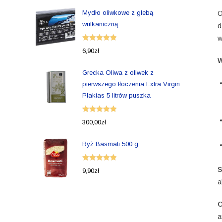
Mydło oliwkowe z glebą
O
wulkaniczną.
d
w
Oceniono
6,90
zł
5.00
na 5
W
Grecka Oliwa z oliwek z
pierwszego tłoczenia Extra Virgin
Plakias 5 litrów puszka
Oceniono
300,00
zł
5.00
na 5
Ryż Basmati 500 g
Oceniono
S
9,90
zł
5.00
na 5
a
O
a