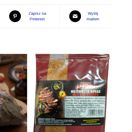
Opens
Opens
Zapisz na
Wyślij
in
Pinterest
in
mailem
a
a
new
new
window
window