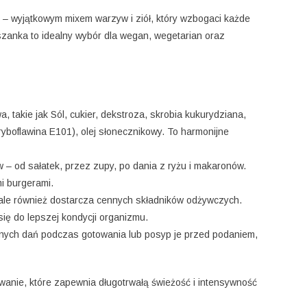
– wyjątkowym mixem warzyw i ziół, który wzbogaci każde
szanka to idealny wybór dla wegan, wegetarian oraz
 takie jak Sól, cukier, dekstroza, skrobia kukurydziana,
yboflawina E101), olej słonecznikowy. To harmonijne
 – od sałatek, przez zupy, po dania z ryżu i makaronów.
i burgerami.
ale również dostarcza cennych składników odżywczych.
 się do lepszej kondycji organizmu.
nych dań podczas gotowania lub posyp je przed podaniem,
anie, które zapewnia długotrwałą świeżość i intensywność