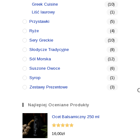
Greek Cuisine
(10)
Liść laurowy
(1)
Przystawki
(5)
Ryże
(4)
Sery Greckie
(10)
Słodycze Tradycyjne
(8)
Sól Morska
(12)
Suszone Owoce
(6)
Syrop
(1)
Zestawy Prezentowe
(3)
Najlepiej Oceniane Produkty
Ocet Balsamiczny 250 ml
Oceniono
16,00
zł
5.00
na 5