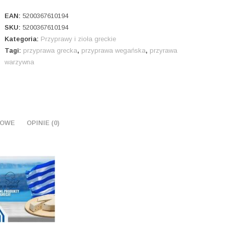
"vegana"
mix
EAN:
5200367610194
warzyw
SKU:
5200367610194
Kategoria:
Przyprawy i zioła greckie
i
Tagi:
przyprawa grecka
,
przyprawa wegańska
,
przyrawa
ziół
warzywna
100
gr
KOWE
OPINIE (0)