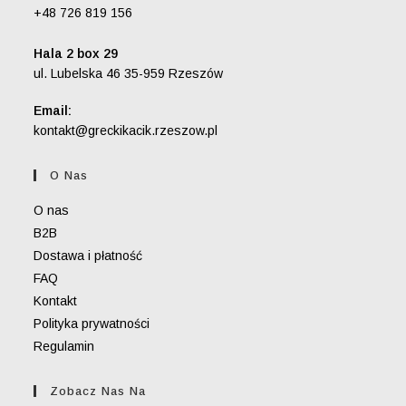
+48 726 819 156
Hala 2 box 29
ul. Lubelska 46 35-959 Rzeszów
Email:
Opens
kontakt@greckikacik.rzeszow.pl
in
your
O Nas
application
O nas
B2B
Dostawa i płatność
FAQ
Kontakt
Polityka prywatności
Regulamin
Zobacz Nas Na