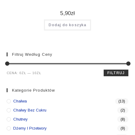
5,90
zł
Dodaj do koszyka
Filtruj Według Ceny
Cena
Cena
FILTRUJ
CENA:
0ZŁ
—
10ZŁ
min.
maks.
Kategorie Produktów
Chałwa
(13)
Chałwy Bez Cukru
(2)
Chutney
(8)
Dżemy I Przetwory
(9)