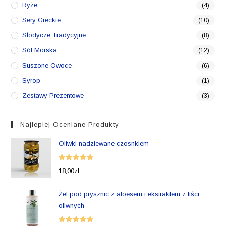
Ryże
(4)
Sery Greckie
(10)
Słodycze Tradycyjne
(8)
Sól Morska
(12)
Suszone Owoce
(6)
Syrop
(1)
Zestawy Prezentowe
(3)
Najlepiej Oceniane Produkty
Oliwki nadziewane czosnkiem
Oceniono
18,00
zł
5.00
na 5
Żel pod prysznic z aloesem i ekstraktem z liści
oliwnych