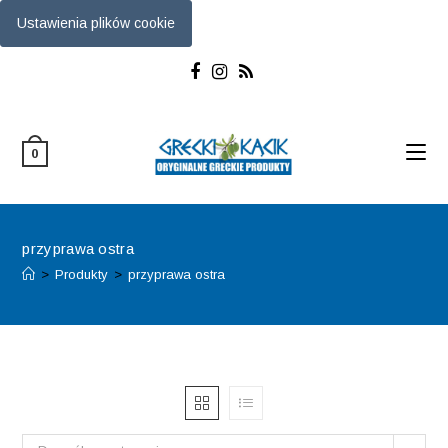
Ustawienia plików cookie
Skip
to
content
0
przyprawa ostra
>
Produkty
>
przyprawa ostra