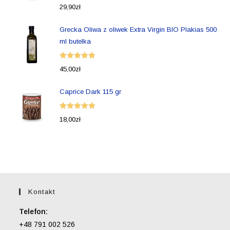
Oceniono
29,90
zł
5.00
na 5
Grecka Oliwa z oliwek Extra Virgin BIO Plakias 500
ml butelka
Oceniono
45,00
zł
5.00
na 5
Caprice Dark 115 gr
Oceniono
18,00
zł
5.00
na 5
Kontakt
Telefon:
+48 791 002 526