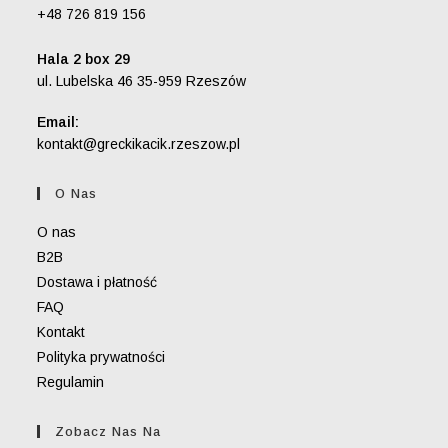
+48 726 819 156
Hala 2 box 29
ul. Lubelska 46 35-959 Rzeszów
Email:
Opens
kontakt@greckikacik.rzeszow.pl
in
your
O Nas
application
O nas
B2B
Dostawa i płatność
FAQ
Kontakt
Polityka prywatności
Regulamin
Zobacz Nas Na