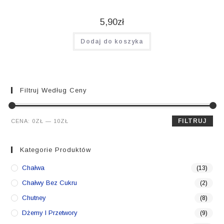
5,90
zł
Dodaj do koszyka
Filtruj Według Ceny
Cena
Cena
FILTRUJ
CENA:
0ZŁ
—
10ZŁ
min.
maks.
Kategorie Produktów
Chałwa
(13)
Chałwy Bez Cukru
(2)
Chutney
(8)
Dżemy I Przetwory
(9)