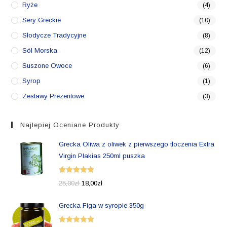
Ryże
(4)
Sery Greckie
(10)
Słodycze Tradycyjne
(8)
Sól Morska
(12)
Suszone Owoce
(6)
Syrop
(1)
Zestawy Prezentowe
(3)
Najlepiej Oceniane Produkty
Grecka Oliwa z oliwek z pierwszego tłoczenia Extra
Virgin Plakias 250ml puszka
Oceniono
25,00
zł
18,00
zł
5.00
na 5
Grecka Figa w syropie 350g