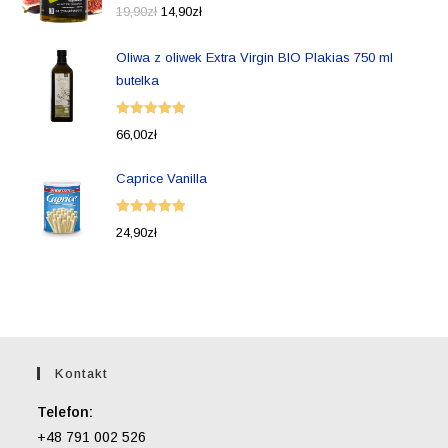
Oceniono
19,90
zł
14,90
zł
5.00
na 5
Oliwa z oliwek Extra Virgin BIO Plakias 750 ml
butelka
Oceniono
66,00
zł
5.00
na 5
Caprice Vanilla
Oceniono
24,90
zł
5.00
na 5
Kontakt
Telefon:
+48 791 002 526