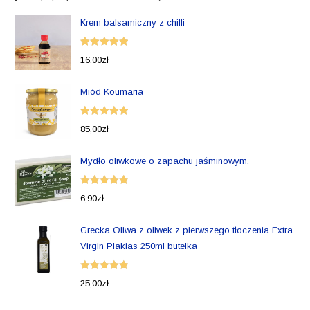
Krem balsamiczny z chilli
Oceniono
16,00
zł
5.00
na 5
Miód Koumaria
Oceniono
85,00
zł
5.00
na 5
Mydło oliwkowe o zapachu jaśminowym.
Oceniono
6,90
zł
5.00
na 5
Grecka Oliwa z oliwek z pierwszego tłoczenia Extra
Virgin Plakias 250ml butelka
Oceniono
25,00
zł
5.00
na 5