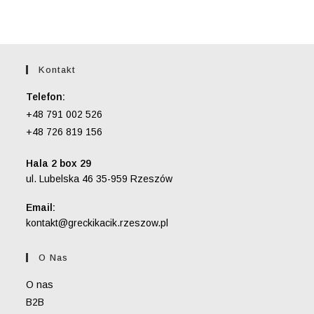
Kontakt
Telefon:
+48 791 002 526
+48 726 819 156
Hala 2 box 29
ul. Lubelska 46 35-959 Rzeszów
Email:
Opens
kontakt@greckikacik.rzeszow.pl
in
your
O Nas
application
O nas
B2B