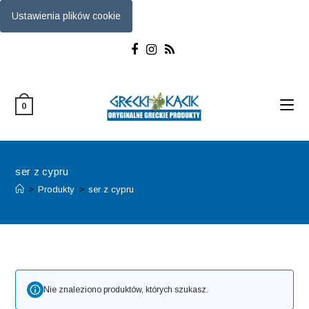
Ustawienia plików cookie
Skip
to
content
0
ser z cypru
>
Produkty
>
ser z cypru
Nie znaleziono produktów, których szukasz.