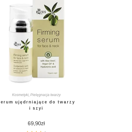
Kosmetyki
,
Pielęgnacja twarzy
Serum ujędrniające do twarzy
i szyi
69,90
zł