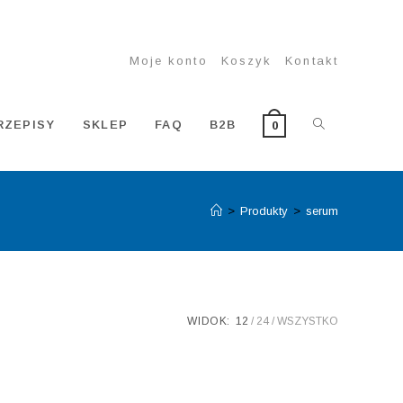
Moje konto
Koszyk
Kontakt
TOGGLE
RZEPISY
SKLEP
FAQ
B2B
0
>
Produkty
>
serum
WEBSITE
SEARCH
WIDOK:
12
24
WSZYSTKO