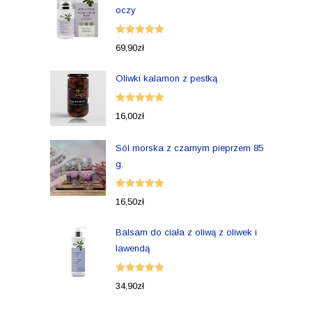
oczy
Oceniono
69,90
zł
5.00
na 5
Oliwki kalamon z pestką
Oceniono
16,00
zł
5.00
na 5
Sól morska z czarnym pieprzem 85
g.
Oceniono
16,50
zł
5.00
na 5
Balsam do ciała z oliwą z oliwek i
lawendą
Oceniono
34,90
zł
5.00
na 5