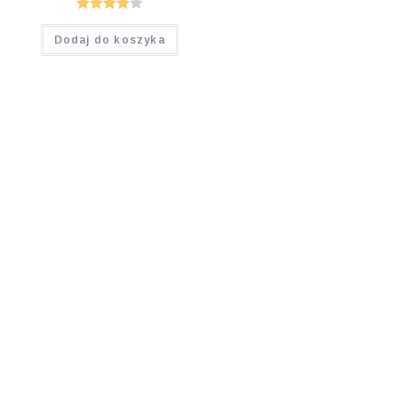
Oceniono
Dodaj do koszyka
4.00
na 5