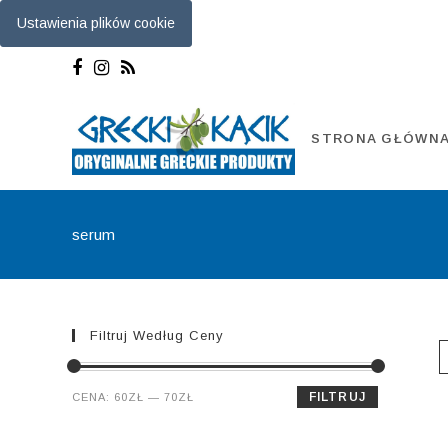
Ustawienia plików cookie
Skip
to
content
STRONA GŁÓWN
serum
Filtruj Według Ceny
Cena
Cena
FILTRUJ
CENA:
60ZŁ
—
70ZŁ
min.
maks.