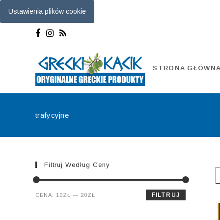
Ustawienia plików cookie
Skip
to
content
STRONA GŁÓWN
trafycyjne
Filtruj Według Ceny
Cena
Cena
FILTRUJ
CENA:
10ZŁ
—
20ZŁ
min.
maks.