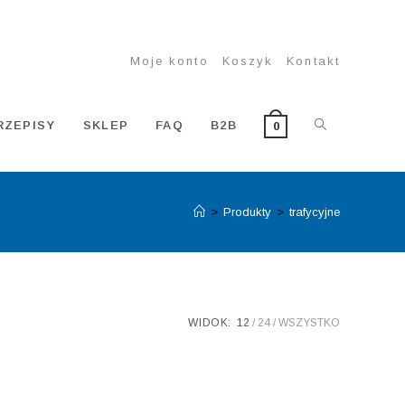
Moje konto
Koszyk
Kontakt
TOGGLE
RZEPISY
SKLEP
FAQ
B2B
0
>
Produkty
>
trafycyjne
WEBSITE
SEARCH
WIDOK:
12
24
WSZYSTKO