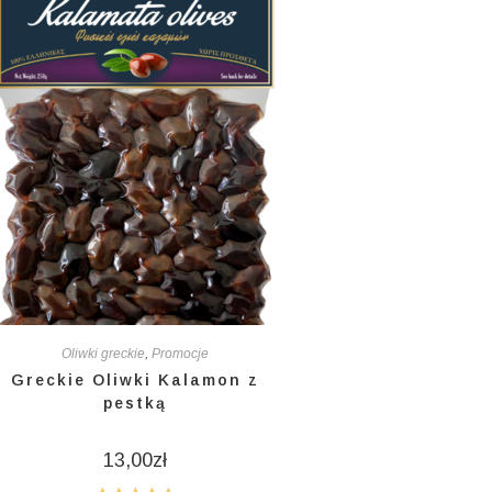
Oliwki greckie
,
Promocje
Greckie Oliwki Kalamon z
pestką
13,00
zł