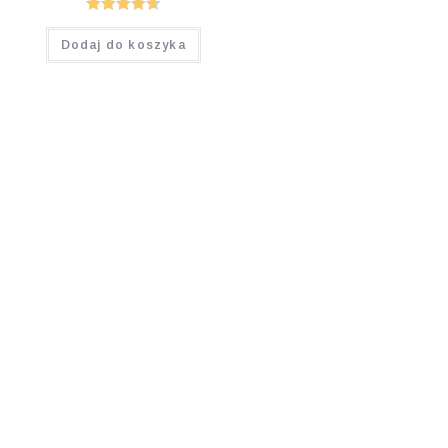
Oceniono
Dodaj do koszyka
4.64
na 5