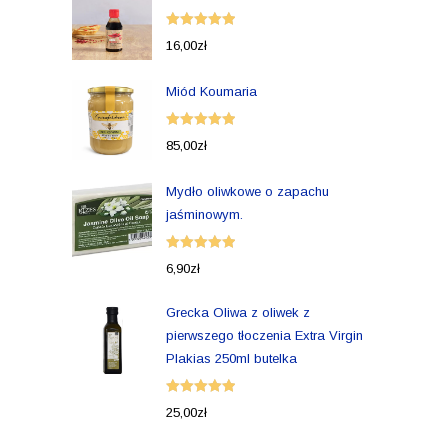
Oceniono
16,00
zł
5.00
na 5
Miód Koumaria
Oceniono
85,00
zł
5.00
na 5
Mydło oliwkowe o zapachu
jaśminowym.
Oceniono
6,90
zł
5.00
na 5
Grecka Oliwa z oliwek z
pierwszego tłoczenia Extra Virgin
Plakias 250ml butelka
Oceniono
25,00
zł
5.00
na 5