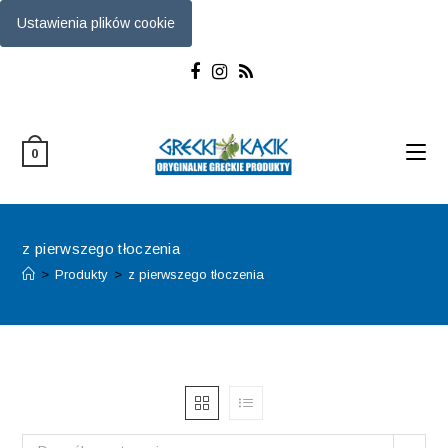
Ustawienia plików cookie
Skip
to
content
0
z pierwszego tłoczenia
>
Produkty
>
z pierwszego tłoczenia