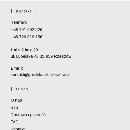
Kontakt
Telefon:
+48 791 002 526
+48 726 819 156
Hala 2 box 29
ul. Lubelska 46 35-959 Rzeszów
Email:
Opens
kontakt@greckikacik.rzeszow.pl
in
your
O Nas
application
O nas
B2B
Dostawa i płatność
FAQ
Kontakt