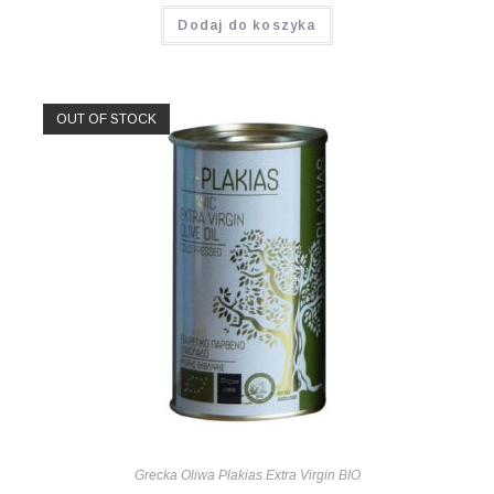
Oceniono
Dodaj do koszyka
5.00
na 5
OUT OF STOCK
Grecka Oliwa Plakias Extra Virgin BIO