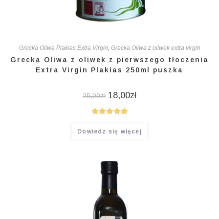
Grecka Oliwa Plakias Extra Virgin
,
Grecka Oliwa z oliwek extra virgin
Grecka Oliwa z oliwek z pierwszego tłoczenia
Extra Virgin Plakias 250ml puszka
18,00
zł
25,00
zł
Oceniono
Dowiedz się więcej
5.00
na 5