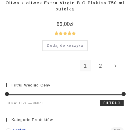
Oliwa z oliwek Extra Virgin BIO Plakias 750 ml
butelka
66,00
zł
Oceniono
Dodaj do koszyka
5.00
na 5
1
2
Filtruj Według Ceny
Cena
Cena
FILTRUJ
CENA:
10ZŁ
—
360ZŁ
min.
maks.
Kategorie Produktów