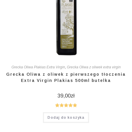
Grecka Oliwa Plakias Extra Virgin
,
Grecka Oliwa z oliwek extra virgin
Grecka Oliwa z oliwek z pierwszego tłoczenia
Extra Virgin Plakias 500ml butelka
39,00
zł
Oceniono
Dodaj do koszyka
5.00
na 5