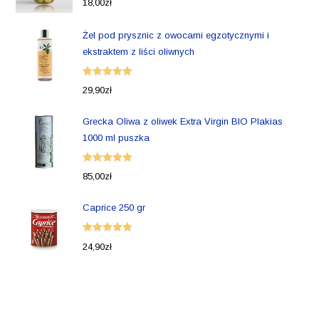
18,00
zł
5.00
na 5
Żel pod prysznic z owocami egzotycznymi i
ekstraktem z liści oliwnych
Oceniono
29,90
zł
5.00
na 5
Grecka Oliwa z oliwek Extra Virgin BIO Plakias
1000 ml puszka
Oceniono
85,00
zł
5.00
na 5
Caprice 250 gr
Oceniono
24,90
zł
5.00
na 5