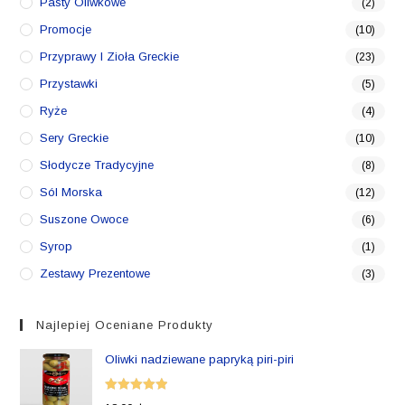
Pasty Oliwkowe
(2)
Promocje
(10)
Przyprawy I Zioła Greckie
(23)
Przystawki
(5)
Ryże
(4)
Sery Greckie
(10)
Słodycze Tradycyjne
(8)
Sól Morska
(12)
Suszone Owoce
(6)
Syrop
(1)
Zestawy Prezentowe
(3)
Najlepiej Oceniane Produkty
Oliwki nadziewane papryką piri-piri
Oceniono