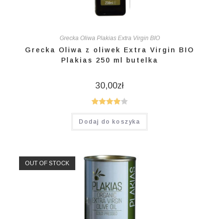
Grecka Oliwa Plakias Extra Virgin BIO
Grecka Oliwa z oliwek Extra Virgin BIO
Plakias 250 ml butelka
30,00
zł
Oceniono
Dodaj do koszyka
4.00
na 5
OUT OF STOCK