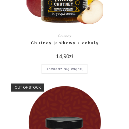
Chutney
Chutney jabłkowy z cebulą
14,90
zł
Dowiedz się więcej
OUT OF STOCK