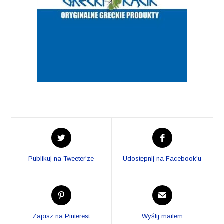
Opens
Opens
in
in
a
a
Publikuj na Tweeter'ze
Udostępnij na Facebook'u
new
new
window
window
Opens
Opens
in
in
a
a
Zapisz na Pinterest
Wyślij mailem
new
new