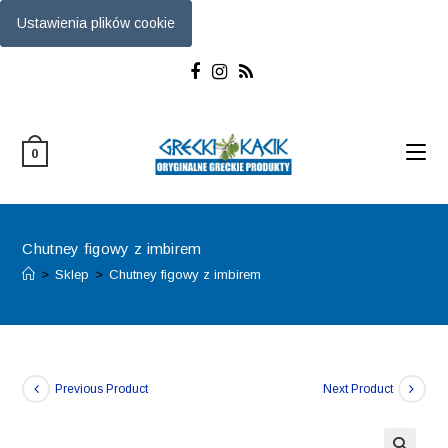
Ustawienia plików cookie
Skip
to
content
0
Chutney figowy z imbirem
>
Sklep
>
Chutney figowy z imbirem
Previous Product
Next Product