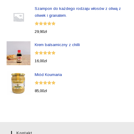
Szampon do każdego rodzaju włosów z oliwą z
oliwek i granatem.
Oceniono
29,90
zł
5.00
na 5
Krem balsamiczny z chilli
Oceniono
16,00
zł
5.00
na 5
Miód Koumaria
Oceniono
85,00
zł
5.00
na 5
Kontakt