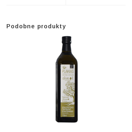
window
window
Podobne produkty