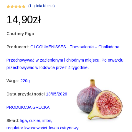
(
1
opinia klienta)
Oceniony
1
14,90
zł
5.00
na 5 na
podstawie
oceny klienta
Chutney Figa
Producent:
OI GOUMENISSES , Thessaloniki – Chalkidona.
Przechowywać w zacienionym i chłodnym miejscu. Po otwarciu
przechowywać w lodówce przez 4 tygodnie.
Waga:
220g
Data przydatności
13/05/2026
PRODUKCJA GRECKA
Skład:
figa, cukier, imbir,
regulator kwasowości: kwas cytrynowy