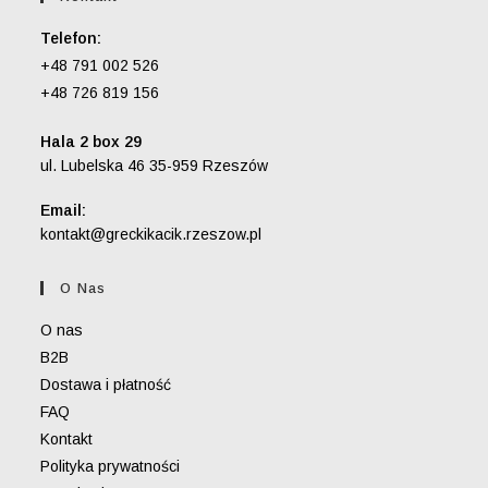
Telefon:
+48 791 002 526
+48 726 819 156
Hala 2 box 29
ul. Lubelska 46 35-959 Rzeszów
Email:
Opens
kontakt@greckikacik.rzeszow.pl
in
your
O Nas
application
O nas
B2B
Dostawa i płatność
FAQ
Kontakt
Polityka prywatności