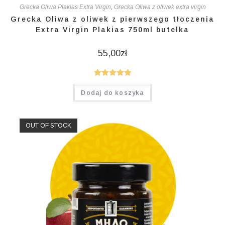
Grecka Oliwa Plakias Extra Virgin
,
Grecka Oliwa z oliwek extra virgin
Grecka Oliwa z oliwek z pierwszego tłoczenia
Extra Virgin Plakias 750ml butelka
55,00
zł
Oceniono
Dodaj do koszyka
5.00
na 5
OUT OF STOCK