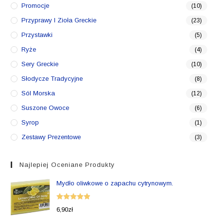
Promocje
(10)
Przyprawy I Zioła Greckie
(23)
Przystawki
(5)
Ryże
(4)
Sery Greckie
(10)
Słodycze Tradycyjne
(8)
Sól Morska
(12)
Suszone Owoce
(6)
Syrop
(1)
Zestawy Prezentowe
(3)
Najlepiej Oceniane Produkty
Mydło oliwkowe o zapachu cytrynowym.
Oceniono
6,90
zł
5.00
na 5