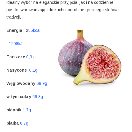
idealny wybór na eleganckie przyjęcia, jak i na codzienne
posiłki, wprowadzając do kuchni odrobinę greckiego słońca i
tradycji.
Energia
2
85kcal
1208kJ
Tłuszcze
0,3 g
Nasycone
0,1g
Węglowodany
68,9g
w tym cukry
66,3g
błonnik
1,7g
białka
0,7g