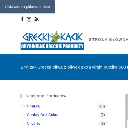
Ustawienia plików cookie
Skip
to
content
STRONA GŁÓWN
Briniza- Grecka oliwa z oliwek extra virgin butelka 500 
Kategorie Produktów
Chałwa
(13)
Chałwy Bez Cukru
(2)
Chutney
(8)