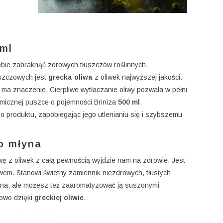
 ml
iebie zabraknąć zdrowych tłuszczów roślinnych.
uszczowych jest
grecka oliwa
z oliwek najwyższej jakości.
ma znaczenie. Cierpliwe wytłaczanie oliwy pozwala w pełni
omicznej puszce o pojemności Briniza
500 ml
.
 produktu, zapobiegając jego utlenianiu się i szybszemu
go młyna
iwę z oliwek z całą pewnością wyjdzie nam na zdrowie. Jest
wem. Stanowi świetny zamiennik niezdrowych, tłustych
zna, ale możesz też zaaromatyzować ją suszonymi
rowo dzięki
greckiej oliwie
.