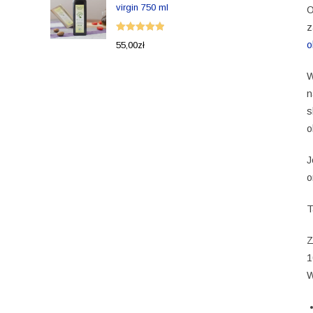
virgin 750 ml
O
z
Oceniono
o
55,00
zł
5.00
na 5
W
n
s
o
J
o
T
Z
1
W