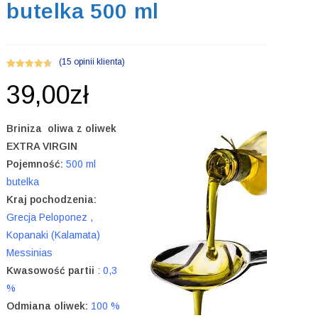
butelka 500 ml
(
15
opinii klienta)
Oceniony
15
39,00
zł
4.67
na 5 na
podstawie
ocen
Briniza oliwa z oliwek
klientów
EXTRA VIRGIN
Pojemność:
500 ml
butelka
Kraj pochodzenia:
Grecja Peloponez ,
Kopanaki (Kalamata)
Messinias
Kwasowość partii
:
0,3
%
Odmiana oliwek:
100 %