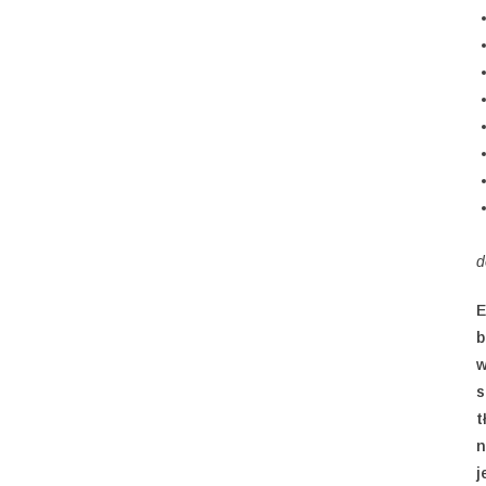
d
E
b
w
s
t
n
j