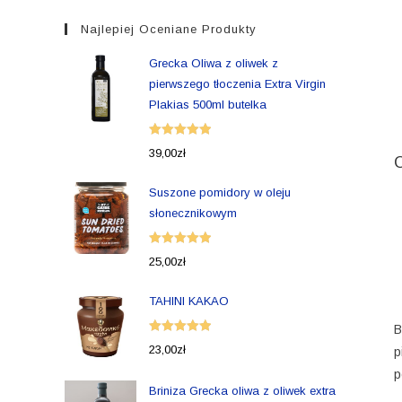
Najlepiej Oceniane Produkty
Grecka Oliwa z oliwek z
pierwszego tłoczenia Extra Virgin
Plakias 500ml butelka
Oceniono
39,00
zł
5.00
na 5
Suszone pomidory w oleju
słonecznikowym
Oceniono
25,00
zł
5.00
na 5
TAHINI KAKAO
B
Oceniono
23,00
zł
p
5.00
na 5
p
Briniza Grecka oliwa z oliwek extra