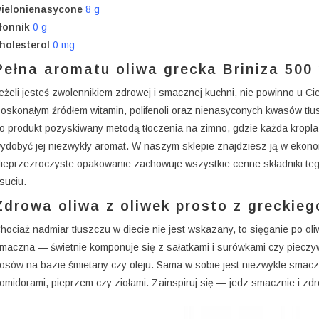
ielonienasycone
8 g
łonnik
0 g
holesterol
0 mg
Pełna aromatu oliwa grecka Briniza 500
eżeli jesteś zwolennikiem zdrowej i smacznej kuchni, nie powinno u C
oskonałym źródłem witamin, polifenoli oraz nienasyconych kwasów tł
o produkt pozyskiwany metodą tłoczenia na zimno, gdzie każda kropla 
ydobyć jej niezwykły aromat. W naszym sklepie znajdziesz ją w ekon
ieprzezroczyste opakowanie zachowuje wszystkie cenne składniki tego
suciu.
Zdrowa oliwa z oliwek prosto z greckie
hociaż nadmiar tłuszczu w diecie nie jest wskazany, to sięganie po ol
maczna — świetnie komponuje się z sałatkami i surówkami czy pieczy
osów na bazie śmietany czy oleju. Sama w sobie jest niezwykle smac
omidorami, pieprzem czy ziołami. Zainspiruj się — jedz smacznie i zd