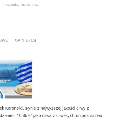
butelka
tłoczenia
,
prawdziwa
500
ml
OWE
OPINIE (15)
k Koroneiki, słynie z najwyższej jakości oliwy z
dzeniem 1056/97 jako oliwa z oliwek, chroniona nazwa