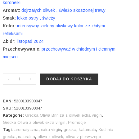
koroneiki
Aromat:
dojrzałych oliwek , świeżo skoszonej trawy
Smak:
lekko ostry , świeży
Kolor:
intensywny zielony oliwkowy kolor ze złotymi
refleksami
Zbiór:
listopad 2024
Przechowywanie
:
przechowywać w chłodnym i ciemnym
miejscu
ilość
-
+
DODAJ DO KOSZYKA
Briniza-
Grecka
oliwa
EAN:
5200133900047
z
SKU:
5200133900047
Kategorie:
Grecka Oliwa Briniza z oliwek extra virgin
,
oliwek
Grecka Oliwa z oliwek extra virgin
,
Promocje
extra
Tagi:
aromatyczna
,
extra virgin
,
grecka
,
kalamata
,
Kuchnia
virgin
grecka
,
naturalna
,
oliwa z oliwek
,
oliwa z pierwszego