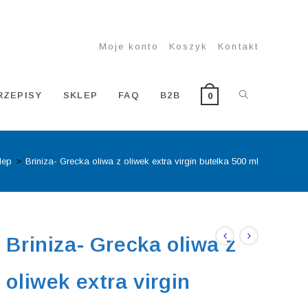
Moje konto
Koszyk
Kontakt
TOGGLE
RZEPISY
SKLEP
FAQ
B2B
0
lep
>
Briniza- Grecka oliwa z oliwek extra virgin butelka 500 ml
WEBSITE
SEARCH
Briniza- Grecka oliwa z
oliwek extra virgin