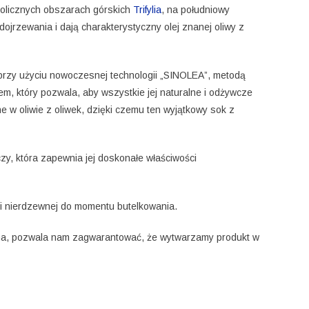
kolicznych obszarach górskich
Trifylia
, na południowy
jrzewania i dają charakterystyczny olej znanej oliwy z
przy użyciu nowoczesnej technologii „SINOLEA”, metodą
sem, który pozwala, aby wszystkie jej naturalne i odżywcze
ne w oliwie z oliwek, dzięki czemu ten wyjątkowy sok z
zy, która zapewnia jej doskonałe właściwości
li nierdzewnej do momentu butelkowania.
yna, pozwala nam zagwarantować, że wytwarzamy produkt w