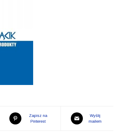
Opens
Opens
Zapisz na
Wyślij
in
Pinterest
in
mailem
a
a
new
new