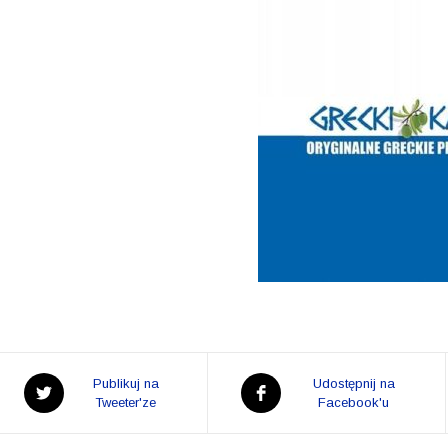
Opens
Opens
Publikuj na
Udostępnij na
in
Tweeter'ze
in
Facebook'u
a
a
new
new