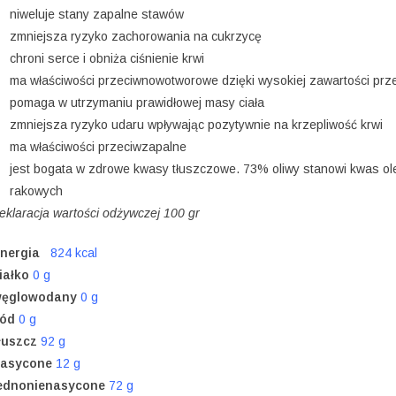
niweluje stany zapalne stawów
zmniejsza ryzyko zachorowania na cukrzycę
chroni serce i obniża ciśnienie krwi
ma właściwości przeciwnowotworowe dzięki wysokiej zawartości prz
pomaga w utrzymaniu prawidłowej masy ciała
zmniejsza ryzyko udaru wpływając pozytywnie na krzepliwość krwi
ma właściwości przeciwzapalne
jest bogata w zdrowe kwasy tłuszczowe. 73% oliwy stanowi kwas ol
rakowych
eklaracja wartości odżywczej 100 gr
nergia
824 kcal
iałko
0 g
ęglowodany
0 g
ód
0 g
łuszcz
92 g
asycone
12 g
ednonienasycone
72 g