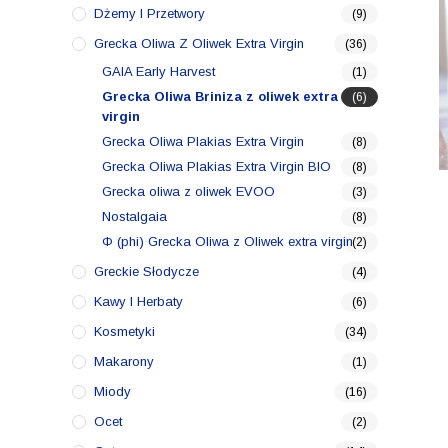
Dżemy I Przetwory
(9)
Grecka Oliwa Z Oliwek Extra Virgin
(36)
GAIA Early Harvest
(1)
Grecka Oliwa Briniza z oliwek extra
(6)
virgin
Grecka Oliwa Plakias Extra Virgin
(8)
Grecka Oliwa Plakias Extra Virgin BIO
(8)
Grecka oliwa z oliwek EVOO
(3)
Nostalgaia
(8)
Φ (phi) Grecka Oliwa z Oliwek extra virgin
(2)
Greckie Słodycze
(4)
Kawy I Herbaty
(6)
Kosmetyki
(34)
Makarony
(1)
Miody
(16)
Ocet
(2)