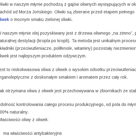
liwki w naszym młynie pochodzą z gajów oliwnych występujących w o
achód od Morza Jońskiego. Oliwki są zbierane przed etapem pełnego do
liwek
o mocnym smaku zielonej oliwki.
 naszym młynie olej pozyskiwany jest z drzewa oliwnego „na zimno”, 
aturalnej destylacji (kropla po kropli). Ta metoda jest unikalnym proce
kładniki (przeciwutleniacze, polifenole, witaminy) pozostały niezmienio
liwek jest najlepszym produktem odżywczym.
est to niskokwasowa oliwa z oliwek o wysokim odsetku przeciwutleniac
rganoleptyczne z doskonałym smakiem i aromatem przez cały rok.
ak otrzymana oliwa z oliwek jest przechowywana w zbiornikach ze sta
dolność kontrolowania całego procesu produkcyjnego, od pola do mł
00% naturalny.
łaściwości oliwy z oliwek:
ma właściwości antybakteryjne