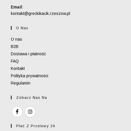
Email:
Opens
kontakt@greckikacik.rzeszow.pl
in
your
O Nas
application
O nas
B2B
Dostawa i płatność
FAQ
Kontakt
Polityka prywatności
Regulamin
Zobacz Nas Na
Płać Z Przelewy 24