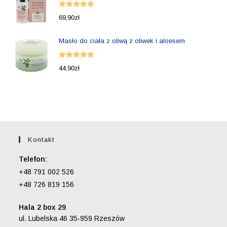
Oceniono
69,90
zł
5.00
na 5
Masło do ciała z oliwą z oliwek i aloesem
Oceniono
44,90
zł
5.00
na 5
Kontakt
Telefon:
+48 791 002 526
+48 726 819 156
Hala 2 box 29
ul. Lubelska 46 35-959 Rzeszów