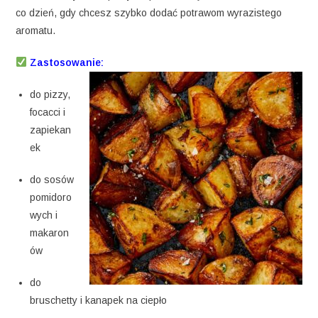
co dzień, gdy chcesz szybko dodać potrawom wyrazistego
aromatu.
Zastosowanie:
do pizzy,
focacci i
zapiekan
ek
do sosów
pomidoro
wych i
makaron
ów
do
bruschetty i kanapek na ciepło