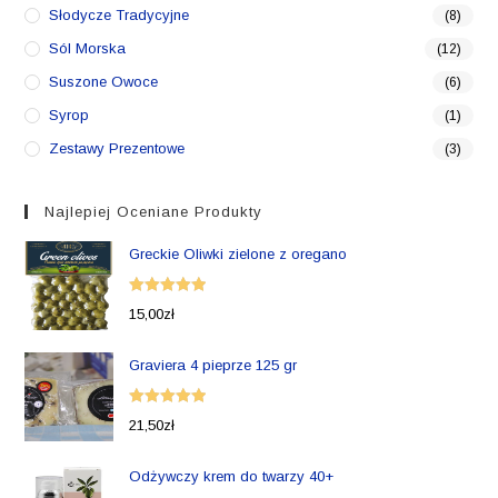
Słodycze Tradycyjne
(8)
Sól Morska
(12)
Suszone Owoce
(6)
Syrop
(1)
Zestawy Prezentowe
(3)
Najlepiej Oceniane Produkty
Greckie Oliwki zielone z oregano
Oceniono
15,00
zł
5.00
na 5
Graviera 4 pieprze 125 gr
Oceniono
21,50
zł
5.00
na 5
Odżywczy krem do twarzy 40+