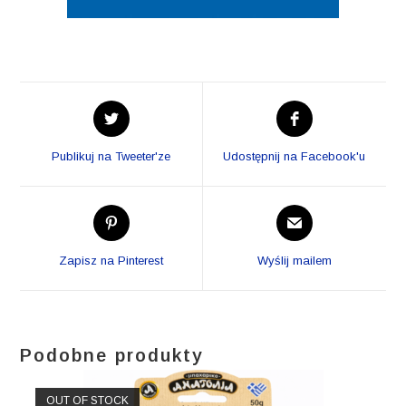
Opens
Opens
in
in
a
a
Publikuj na Tweeter'ze
Udostępnij na Facebook'u
new
new
window
window
Opens
Opens
in
in
a
a
Zapisz na Pinterest
Wyślij mailem
new
new
window
window
Podobne produkty
OUT OF STOCK