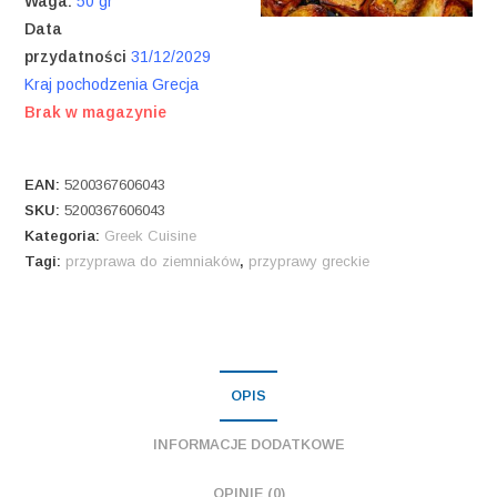
Waga:
50 gr
Data
przydatności
31/12/2029
Kraj pochodzenia Grecja
Brak w magazynie
EAN:
5200367606043
SKU:
5200367606043
Kategoria:
Greek Cuisine
Tagi:
przyprawa do ziemniaków
,
przyprawy greckie
OPIS
INFORMACJE DODATKOWE
OPINIE (0)