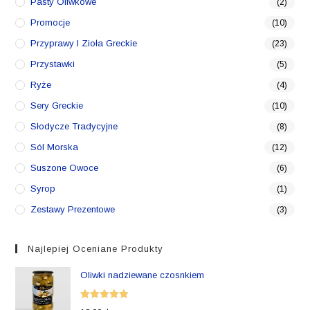
Pasty Oliwkowe
(2)
Promocje
(10)
Przyprawy I Zioła Greckie
(23)
Przystawki
(5)
Ryże
(4)
Sery Greckie
(10)
Słodycze Tradycyjne
(8)
Sól Morska
(12)
Suszone Owoce
(6)
Syrop
(1)
Zestawy Prezentowe
(3)
Najlepiej Oceniane Produkty
Oliwki nadziewane czosnkiem
Oceniono