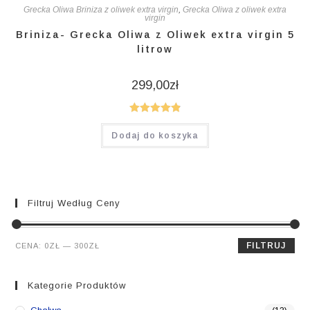
Grecka Oliwa Briniza z oliwek extra virgin
,
Grecka Oliwa z oliwek extra
virgin
Briniza- Grecka Oliwa z Oliwek extra virgin 5
litrow
299,00
zł
Oceniono
Dodaj do koszyka
4.93
na 5
Filtruj Według Ceny
Cena
Cena
FILTRUJ
CENA:
0ZŁ
—
300ZŁ
min.
maks.
Kategorie Produktów