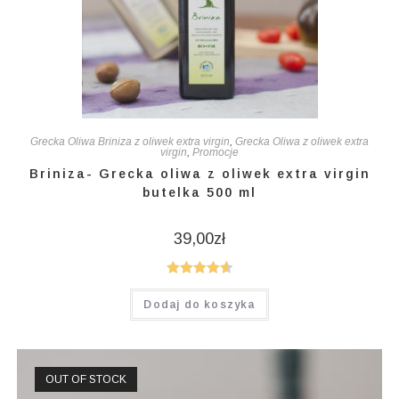
Grecka Oliwa Briniza z oliwek extra virgin
,
Grecka Oliwa z oliwek extra
virgin
,
Promocje
Briniza- Grecka oliwa z oliwek extra virgin
butelka 500 ml
39,00
zł
Oceniono
Dodaj do koszyka
4.67
na 5
OUT OF STOCK