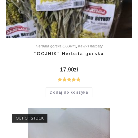
Herbata górska GOJNIK
,
Kawy i herbaty
“GOJNIK” Herbata górska
17,90
zł
Oceniono
Dodaj do koszyka
4.95
na 5
OUT OF STOCK