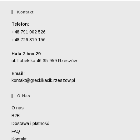
Kontakt
Telefon:
+48 791 002 526
+48 726 819 156
Hala 2 box 29
ul. Lubelska 46 35-959 Rzeszów
Email:
Opens
kontakt@greckikacik.rzeszow.pl
in
your
O Nas
application
O nas
B2B
Dostawa i płatność
FAQ
Kontakt