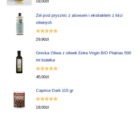
18,00
zł
5.00
na 5
Żel pod prysznic z aloesem i ekstraktem z liści
oliwnych
Oceniono
29,90
zł
5.00
na 5
Grecka Oliwa z oliwek Extra Virgin BIO Plakias 500
ml butelka
Oceniono
45,00
zł
5.00
na 5
Caprice Dark 115 gr
Oceniono
18,00
zł
5.00
na 5