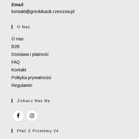
Email:
Opens
kontakt@greckikacik.rzeszow.pl
in
your
O Nas
application
O nas
B2B
Dostawa i płatność
FAQ
Kontakt
Polityka prywatności
Regulamin
Zobacz Nas Na
Płać Z Przelewy 24