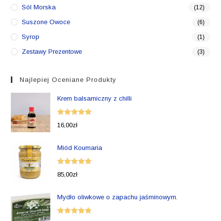
Sól Morska
(12)
Suszone Owoce
(6)
Syrop
(1)
Zestawy Prezentowe
(3)
Najlepiej Oceniane Produkty
Krem balsamiczny z chilli
Oceniono
16,00
zł
5.00
na 5
Miód Koumaria
Oceniono
85,00
zł
5.00
na 5
Mydło oliwkowe o zapachu jaśminowym.
Oceniono