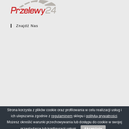
Znajdź Nas
Strona korzysta z plików cookie oraz profilowania w celu realizacji usług i
ich ulepszania zgodnie z
regulaminem
sklepu i
polityką prywatności
.
Regulamin sklepu
Polityka prywatności
FAQ
Możesz określić warunki przechowywania lub dostępu do cookie w swojej
© greckikacik.rzeszow.pl
przeglądarce lub konfiguracji usługi.
Akceptuję