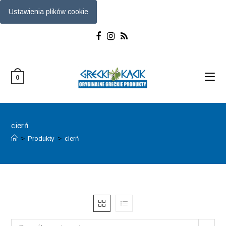
Ustawienia plików cookie
Skip
to
content
0
cierń
>
Produkty
>
cierń