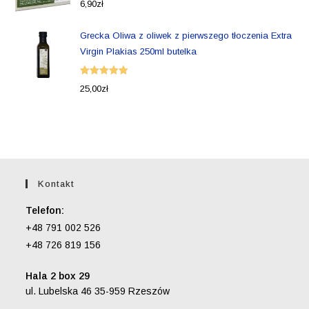
6,90
zł
5.00
na 5
Grecka Oliwa z oliwek z pierwszego tłoczenia Extra
Virgin Plakias 250ml butelka
Oceniono
25,00
zł
5.00
na 5
Kontakt
Telefon:
+48 791 002 526
+48 726 819 156
Hala 2 box 29
ul. Lubelska 46 35-959 Rzeszów