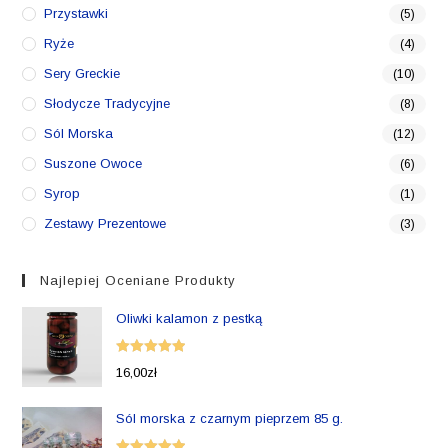
Przystawki
(5)
Ryże
(4)
Sery Greckie
(10)
Słodycze Tradycyjne
(8)
Sól Morska
(12)
Suszone Owoce
(6)
Syrop
(1)
Zestawy Prezentowe
(3)
Najlepiej Oceniane Produkty
Oliwki kalamon z pestką
Oceniono
16,00
zł
5.00
na 5
Sól morska z czarnym pieprzem 85 g.