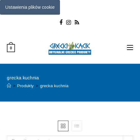
Ustawienia plików cookie
Skip
to
content
0
grecka kuchnia
>
Produkty
>
grecka kuchnia