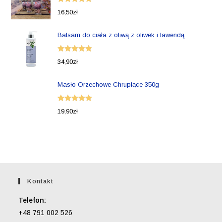
Oceniono
16,50
zł
5.00
na 5
Balsam do ciała z oliwą z oliwek i lawendą
Oceniono
34,90
zł
5.00
na 5
Masło Orzechowe Chrupiące 350g
Oceniono
19,90
zł
5.00
na 5
Kontakt
Telefon:
+48 791 002 526