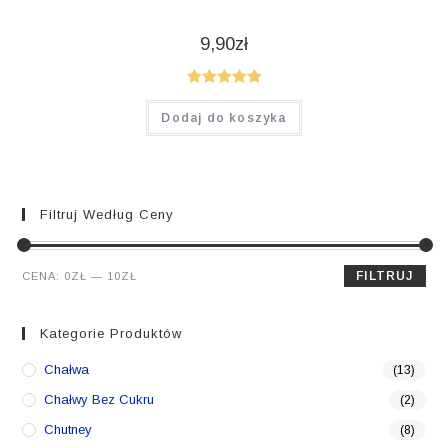
9,90
zł
Oceniono
Dodaj do koszyka
5.00
na 5
Filtruj Według Ceny
Cena
Cena
FILTRUJ
CENA:
0ZŁ
—
10ZŁ
min.
maks.
Kategorie Produktów
Chałwa
(13)
Chałwy Bez Cukru
(2)
Chutney
(8)