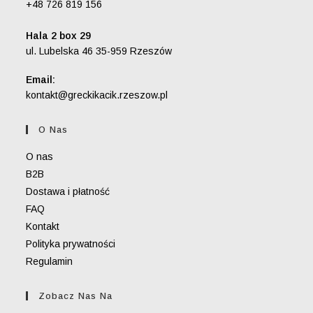
+48 726 819 156
Hala 2 box 29
ul. Lubelska 46 35-959 Rzeszów
Email:
Opens
kontakt@greckikacik.rzeszow.pl
in
your
O Nas
application
O nas
B2B
Dostawa i płatność
FAQ
Kontakt
Polityka prywatności
Regulamin
Zobacz Nas Na