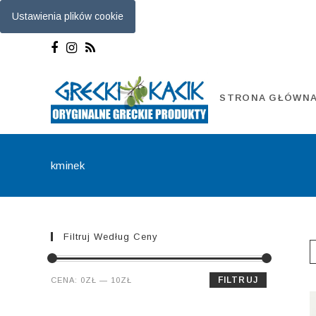
Ustawienia plików cookie
Skip
to
content
STRONA GŁÓWN
kminek
Filtruj Według Ceny
Cena
Cena
FILTRUJ
CENA:
0ZŁ
—
10ZŁ
min.
maks.