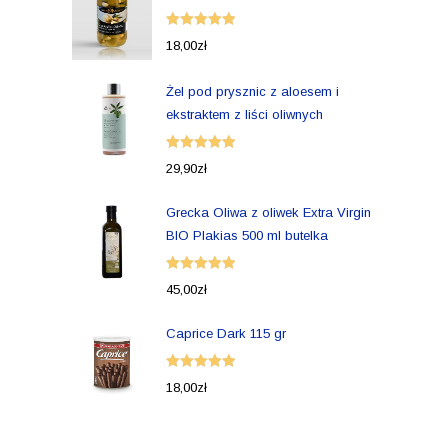
Oceniono
18,00
zł
5.00
na 5
Żel pod prysznic z aloesem i
ekstraktem z liści oliwnych
Oceniono
29,90
zł
5.00
na 5
Grecka Oliwa z oliwek Extra Virgin
BIO Plakias 500 ml butelka
Oceniono
45,00
zł
5.00
na 5
Caprice Dark 115 gr
Oceniono
18,00
zł
5.00
na 5