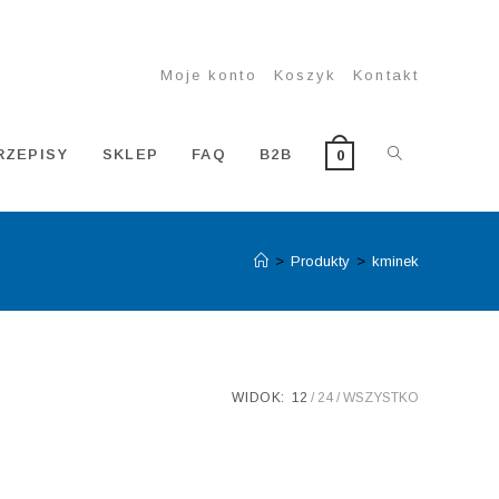
Moje konto
Koszyk
Kontakt
TOGGLE
RZEPISY
SKLEP
FAQ
B2B
0
>
Produkty
>
kminek
WEBSITE
SEARCH
WIDOK:
12
24
WSZYSTKO