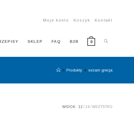
Moje konto
Koszyk
Kontakt
TOGGLE
RZEPISY
SKLEP
FAQ
B2B
0
>
Produkty
>
sezam grecja
WEBSITE
SEARCH
WIDOK:
12
24
WSZYSTKO