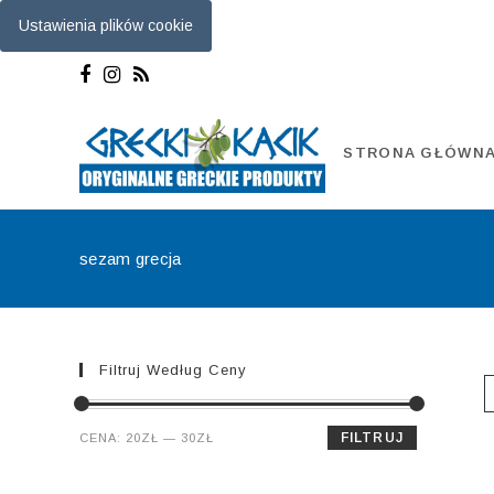
Ustawienia plików cookie
Skip
to
content
STRONA GŁÓWN
sezam grecja
Filtruj Według Ceny
Cena
Cena
FILTRUJ
CENA:
20ZŁ
—
30ZŁ
min.
maks.