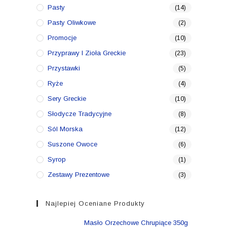
Pasty
(14)
Pasty Oliwkowe
(2)
Promocje
(10)
Przyprawy I Zioła Greckie
(23)
Przystawki
(5)
Ryże
(4)
Sery Greckie
(10)
Słodycze Tradycyjne
(8)
Sól Morska
(12)
Suszone Owoce
(6)
Syrop
(1)
Zestawy Prezentowe
(3)
Najlepiej Oceniane Produkty
Masło Orzechowe Chrupiące 350g