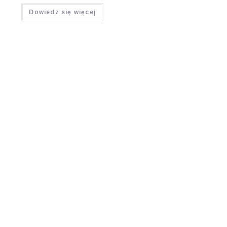
Oceniono
Dowiedz się więcej
4.67
na 5