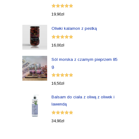
Oceniono
19,90
zł
5.00
na 5
Oliwki kalamon z pestką
Oceniono
16,00
zł
5.00
na 5
Sól morska z czarnym pieprzem 85
g.
Oceniono
16,50
zł
5.00
na 5
Balsam do ciała z oliwą z oliwek i
lawendą
Oceniono
34,90
zł
5.00
na 5