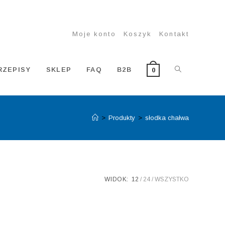
Moje konto
Koszyk
Kontakt
TOGGLE
RZEPISY
SKLEP
FAQ
B2B
0
>
Produkty
>
słodka chałwa
WEBSITE
SEARCH
WIDOK:
12
24
WSZYSTKO