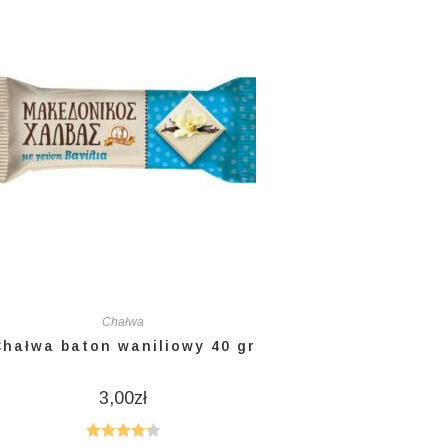
Chałwa
Chałwa baton waniliowy 40 gr
3,00
zł