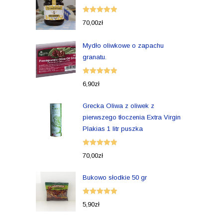
Oceniono
70,00
zł
5.00
na 5
Mydło oliwkowe o zapachu
granatu.
Oceniono
6,90
zł
5.00
na 5
Grecka Oliwa z oliwek z
pierwszego tłoczenia Extra Virgin
Plakias 1 litr puszka
Oceniono
70,00
zł
5.00
na 5
Bukowo słodkie 50 gr
Oceniono
5,90
zł
5.00
na 5