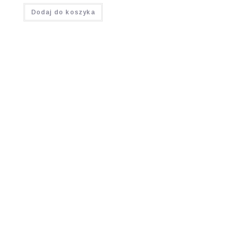
Oceniono
Dodaj do koszyka
4.33
na 5