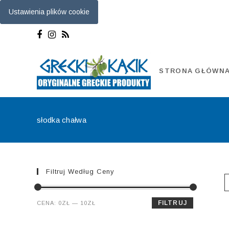
Ustawienia plików cookie
Skip
to
content
STRONA GŁÓWN
słodka chałwa
Filtruj Według Ceny
Cena
Cena
FILTRUJ
CENA:
0ZŁ
—
10ZŁ
min.
maks.