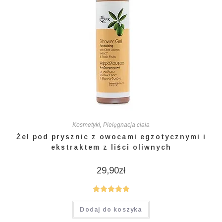
Kosmetyki
,
Pielęgnacja ciała
Żel pod prysznic z owocami egzotycznymi i
ekstraktem z liści oliwnych
29,90
zł
Oceniono
Dodaj do koszyka
5.00
na 5