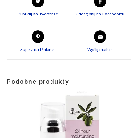
in
in
a
a
Publikuj na Tweeter'ze
Udostępnij na Facebook'u
new
new
window
window
Opens
Opens
in
in
a
a
Zapisz na Pinterest
Wyślij mailem
new
new
window
window
Podobne produkty