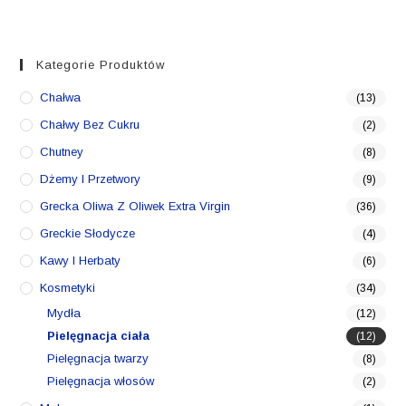
Kategorie Produktów
Chałwa
(13)
Chałwy Bez Cukru
(2)
Chutney
(8)
Dżemy I Przetwory
(9)
Grecka Oliwa Z Oliwek Extra Virgin
(36)
Greckie Słodycze
(4)
Kawy I Herbaty
(6)
Kosmetyki
(34)
Mydła
(12)
Pielęgnacja ciała
(12)
Pielęgnacja twarzy
(8)
Pielęgnacja włosów
(2)