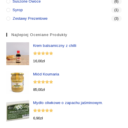
Suszone Owoce
(6)
Syrop
(1)
Zestawy Prezentowe
(3)
Najlepiej Oceniane Produkty
Krem balsamiczny z chilli
Oceniono
16,00
zł
5.00
na 5
Miód Koumaria
Oceniono
85,00
zł
5.00
na 5
Mydło oliwkowe o zapachu jaśminowym.
Oceniono
6,90
zł
5.00
na 5