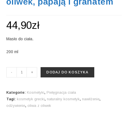
oliwek, papają i granatem
44,90
zł
Masło do ciała.
200 ml
ilość
-
+
DODAJ DO KOSZYKA
Masło
do
ciała
Kategorie:
Kosmetyki
,
Pielęgnacja ciała
z
Tagi:
kosmetyk grecki
,
naturalny kosmetyk
,
nawilżenie
,
odżywienie
,
oliwa z oliwek
oliwą
z
oliwek,
papają