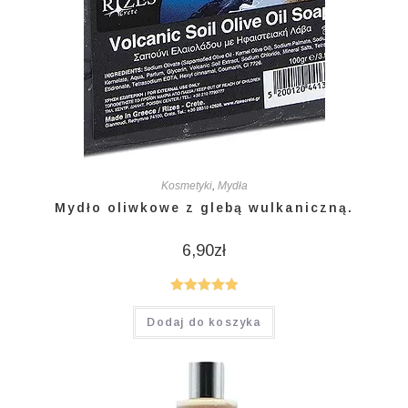
Kosmetyki
,
Mydła
Mydło oliwkowe z glebą wulkaniczną.
6,90
zł
Oceniono
Dodaj do koszyka
5.00
na 5