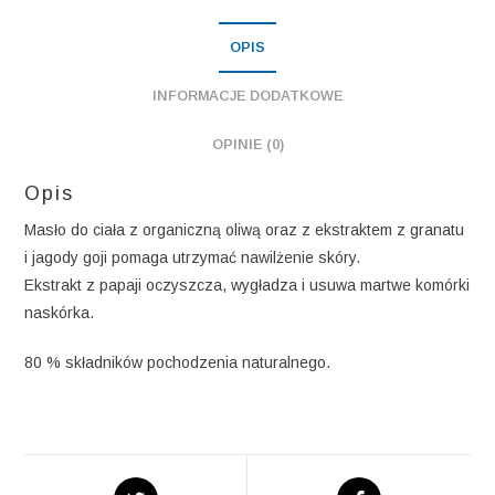
i
OPIS
granatem
INFORMACJE DODATKOWE
OPINIE (0)
Opis
Masło do ciała z organiczną oliwą oraz z ekstraktem z granatu
i jagody goji pomaga utrzymać nawilżenie skóry.
Ekstrakt z papaji oczyszcza, wygładza i usuwa martwe komórki
naskórka.
80 % składników pochodzenia naturalnego.
Opens
Opens