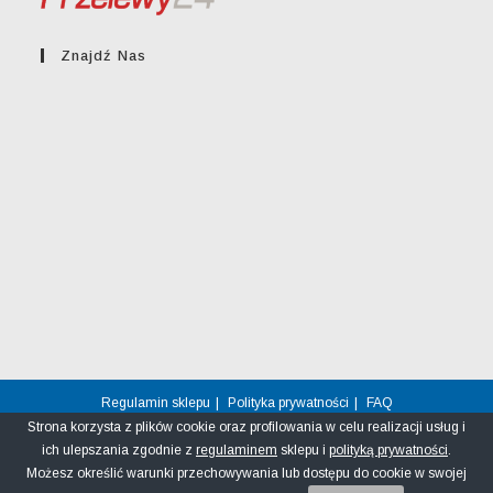
Znajdź Nas
Regulamin sklepu
Polityka prywatności
FAQ
Strona korzysta z plików cookie oraz profilowania w celu realizacji usług i
© greckikacik.rzeszow.pl
ich ulepszania zgodnie z
regulaminem
sklepu i
polityką prywatności
.
Możesz określić warunki przechowywania lub dostępu do cookie w swojej