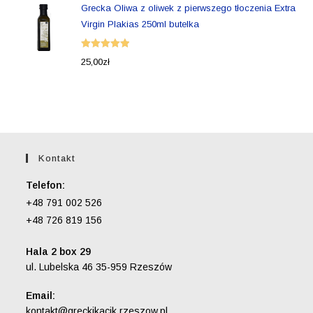
Grecka Oliwa z oliwek z pierwszego tłoczenia Extra
Virgin Plakias 250ml butelka
Oceniono
25,00
zł
5.00
na 5
Kontakt
Telefon:
+48 791 002 526
+48 726 819 156
Hala 2 box 29
ul. Lubelska 46 35-959 Rzeszów
Email:
Opens
kontakt@greckikacik.rzeszow.pl