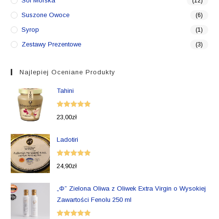
Sól Morska
(12)
Suszone Owoce
(6)
Syrop
(1)
Zestawy Prezentowe
(3)
Najlepiej Oceniane Produkty
Tahini
Oceniono
23,00
zł
5.00
na 5
Ladotiri
Oceniono
24,90
zł
5.00
na 5
„Φ” Zielona Oliwa z Oliwek Extra Virgin o Wysokiej
Zawartości Fenolu 250 ml