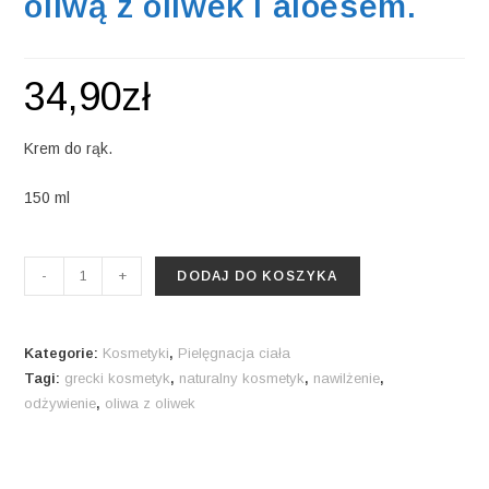
oliwą z oliwek i aloesem.
34,90
zł
Krem do rąk.
150 ml
ilość
-
+
DODAJ DO KOSZYKA
Odżywczy
krem
do
Kategorie:
Kosmetyki
,
Pielęgnacja ciała
rąk
Tagi:
grecki kosmetyk
,
naturalny kosmetyk
,
nawilżenie
,
odżywienie
,
oliwa z oliwek
z
oliwą
z
oliwek