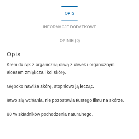
i
OPIS
aloesem.
INFORMACJE DODATKOWE
OPINIE (0)
Opis
Krem do rąk z organiczną oliwą z oliwek i organicznym
aloesem zmiękcza i koi skórę.
Głęboko nawilża skórę, stopniowo ją lecząc.
łatwo się wchłania, nie pozostawia tłustego filmu na skórze.
80 % składników pochodzenia naturalnego.