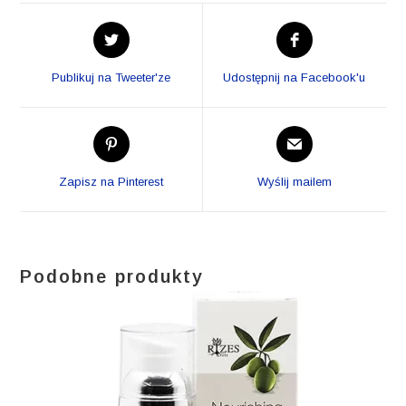
Opens
Opens
in
in
a
a
Publikuj na Tweeter'ze
Udostępnij na Facebook'u
new
new
window
window
Opens
Opens
in
in
a
a
Zapisz na Pinterest
Wyślij mailem
new
new
window
window
Podobne produkty