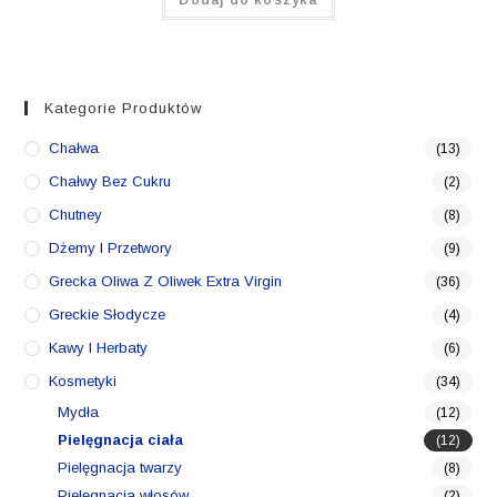
Dodaj do koszyka
Kategorie Produktów
Chałwa
(13)
Chałwy Bez Cukru
(2)
Chutney
(8)
Dżemy I Przetwory
(9)
Grecka Oliwa Z Oliwek Extra Virgin
(36)
Greckie Słodycze
(4)
Kawy I Herbaty
(6)
Kosmetyki
(34)
Mydła
(12)
Pielęgnacja ciała
(12)
Pielęgnacja twarzy
(8)
Pielęgnacja włosów
(2)