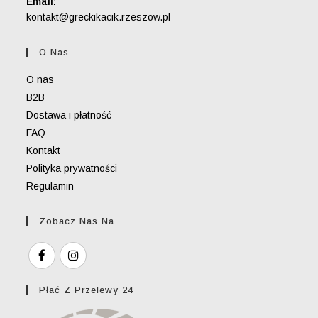
Email:
Opens
kontakt@greckikacik.rzeszow.pl
in
your
O Nas
application
O nas
B2B
Dostawa i płatność
FAQ
Kontakt
Polityka prywatności
Regulamin
Zobacz Nas Na
Płać Z Przelewy 24