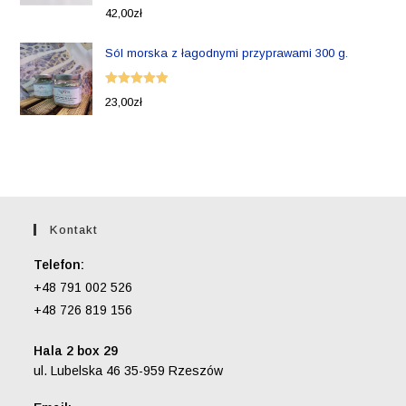
Oceniono
42,00
zł
5.00
na 5
Sól morska z łagodnymi przyprawami 300 g.
Oceniono
23,00
zł
5.00
na 5
Kontakt
Telefon:
+48 791 002 526
+48 726 819 156
Hala 2 box 29
ul. Lubelska 46 35-959 Rzeszów