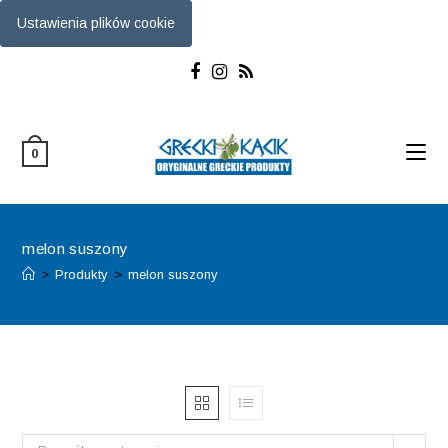
Ustawienia plików cookie
Skip
to
content
0
melon suszony
>
Produkty
>
melon suszony