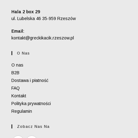
Hala 2 box 29
ul. Lubelska 46 35-959 Rzeszów
Email:
Opens
kontakt@greckikacik.rzeszow.pl
in
your
O Nas
application
O nas
B2B
Dostawa i płatność
FAQ
Kontakt
Polityka prywatności
Regulamin
Zobacz Nas Na