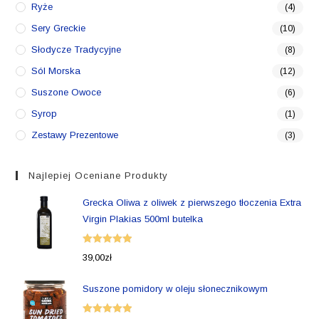
Ryże
(4)
Sery Greckie
(10)
Słodycze Tradycyjne
(8)
Sól Morska
(12)
Suszone Owoce
(6)
Syrop
(1)
Zestawy Prezentowe
(3)
Najlepiej Oceniane Produkty
Grecka Oliwa z oliwek z pierwszego tłoczenia Extra
Virgin Plakias 500ml butelka
Oceniono
39,00
zł
5.00
na 5
Suszone pomidory w oleju słonecznikowym