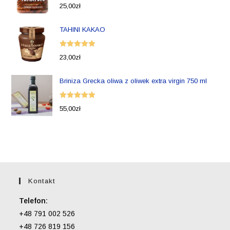
Oceniono
25,00
zł
5.00
na 5
TAHINI KAKAO
Oceniono
23,00
zł
5.00
na 5
Briniza Grecka oliwa z oliwek extra virgin 750 ml
Oceniono
55,00
zł
5.00
na 5
Kontakt
Telefon:
+48 791 002 526
+48 726 819 156