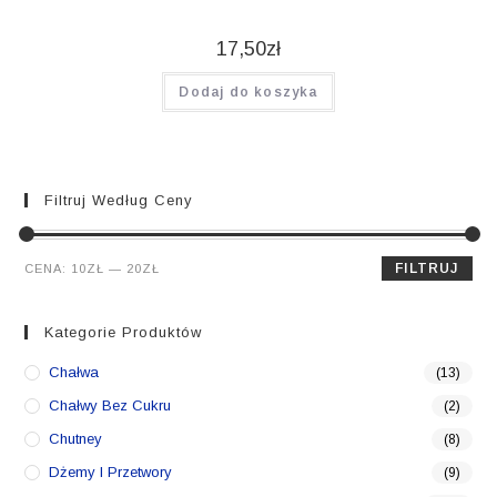
17,50
zł
Dodaj do koszyka
Filtruj Według Ceny
Cena
Cena
FILTRUJ
CENA:
10ZŁ
—
20ZŁ
min.
maks.
Kategorie Produktów
Chałwa
(13)
Chałwy Bez Cukru
(2)
Chutney
(8)
Dżemy I Przetwory
(9)