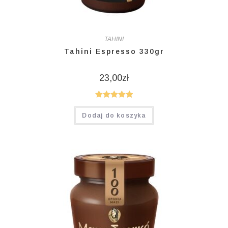
TAHINI
Tahini Espresso 330gr
23,00
zł
Oceniono
Dodaj do koszyka
5.00
na 5