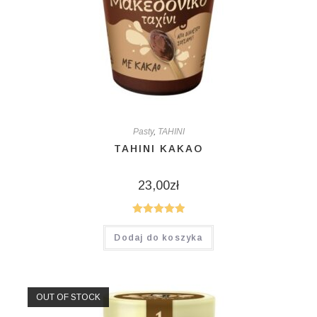
Pasty
,
TAHINI
TAHINI KAKAO
23,00
zł
Oceniono
Dodaj do koszyka
5.00
na 5
OUT OF STOCK