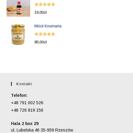
Oceniono
16,00
zł
5.00
na 5
Miód Koumaria
Oceniono
85,00
zł
5.00
na 5
Kontakt
Telefon:
+48 791 002 526
+48 726 819 156
Hala 2 box 29
ul. Lubelska 46 35-959 Rzeszów