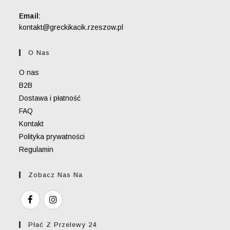
Email:
Opens
kontakt@greckikacik.rzeszow.pl
in
your
O Nas
application
O nas
B2B
Dostawa i płatność
FAQ
Kontakt
Polityka prywatności
Regulamin
Zobacz Nas Na
Płać Z Przelewy 24