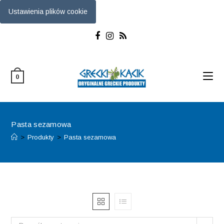
Ustawienia plików cookie
Skip
to
content
0
Pasta sezamowa
>
Produkty
>
Pasta sezamowa