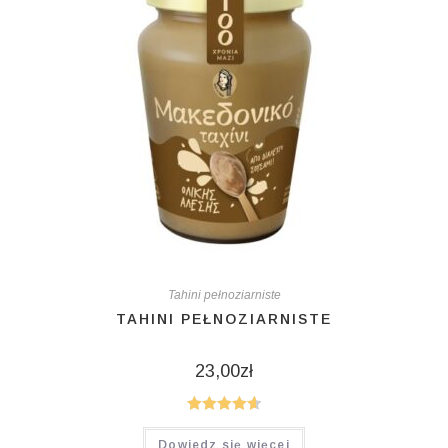
Tahini pełnoziarniste
TAHINI PEŁNOZIARNISTE
23,00
zł
Oceniono
Dowiedz się więcej
4.67
na 5