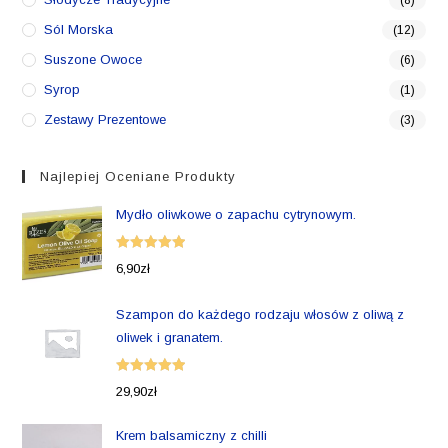
(8)
Sól Morska
(12)
Suszone Owoce
(6)
Syrop
(1)
Zestawy Prezentowe
(3)
Najlepiej Oceniane Produkty
Mydło oliwkowe o zapachu cytrynowym.
Oceniono
6,90
zł
5.00
na 5
Szampon do każdego rodzaju włosów z oliwą z
oliwek i granatem.
Oceniono
29,90
zł
5.00
na 5
Krem balsamiczny z chilli