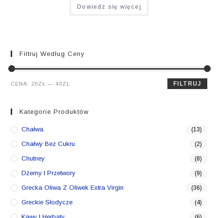
Dowiedz się więcej
Filtruj Według Ceny
Cena
Cena
FILTRUJ
CENA:
20ZŁ
—
40ZŁ
min.
maks.
Kategorie Produktów
Chałwa
(13)
Chałwy Bez Cukru
(2)
Chutney
(8)
Dżemy I Przetwory
(9)
Grecka Oliwa Z Oliwek Extra Virgin
(36)
Greckie Słodycze
(4)
Kawy I Herbaty
(6)