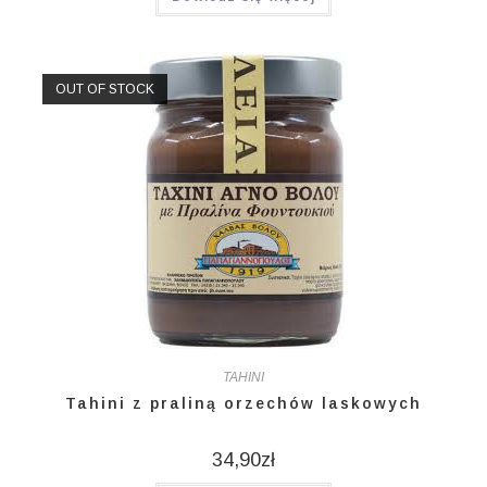
OUT OF STOCK
TAHINI
Tahini z praliną orzechów laskowych
34,90
zł