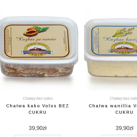
Chałwy bez cukru
Chałwy bez cuk
Chałwa kako Volos BEZ
Chałwa wanillia 
CUKRU
CUKRU
39,90
zł
39,90
zł