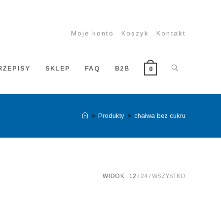
Moje konto
Koszyk
Kontakt
TOGGLE
RZEPISY
SKLEP
FAQ
B2B
0
>
Produkty
>
chałwa bez cukru
WEBSITE
SEARCH
WIDOK:
12
24
WSZYSTKO