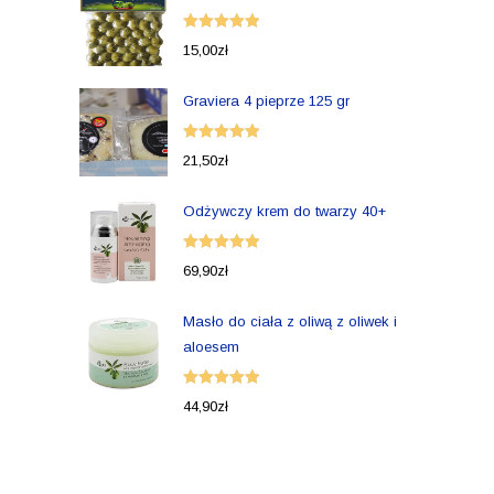
Oceniono
15,00
zł
5.00
na 5
Graviera 4 pieprze 125 gr
Oceniono
21,50
zł
5.00
na 5
Odżywczy krem do twarzy 40+
Oceniono
69,90
zł
5.00
na 5
Masło do ciała z oliwą z oliwek i
aloesem
Oceniono
44,90
zł
5.00
na 5