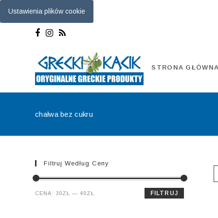
Ustawienia plików cookie
Skip
to
content
STRONA GŁÓWN
chałwa bez cukru
Filtruj Według Ceny
Cena
Cena
FILTRUJ
CENA:
30ZŁ
—
40ZŁ
min.
maks.