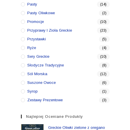
Pasty
(14)
Pasty Oliwkowe
(2)
Promocje
(10)
Przyprawy I Zioła Greckie
(23)
Przystawki
(5)
Ryże
(4)
Sery Greckie
(10)
Słodycze Tradycyjne
(8)
Sól Morska
(12)
Suszone Owoce
(6)
Syrop
(1)
Zestawy Prezentowe
(3)
Najlepiej Oceniane Produkty
Greckie Oliwki zielone z oregano