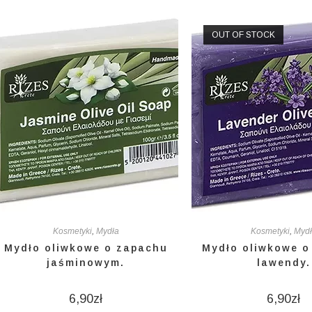
OUT OF STOCK
Kosmetyki
,
Mydła
Kosmetyki
,
Myd
Mydło oliwkowe o zapachu
Mydło oliwkowe o
jaśminowym.
lawendy.
6,90
zł
6,90
zł