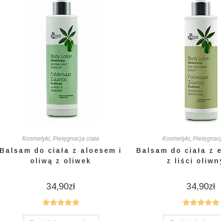
Kosmetyki
,
Pielęgnacja ciała
Kosmetyki
,
Pielęgnacj
Balsam do ciała z aloesem i
Balsam do ciała z 
oliwą z oliwek
z liści oliw
34,90
zł
34,90
zł
Oceniono
Oceniono