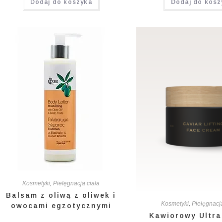
Dodaj do koszyka
Dodaj do kosz
5.00
na 5
5.00
na 5
Kosmetyki
,
Pielęgnacja ciała
Balsam z oliwą z oliwek i
Kosmetyki
,
Pielęgnacj
owocami egzotycznymi
Kawiorowy Ultra