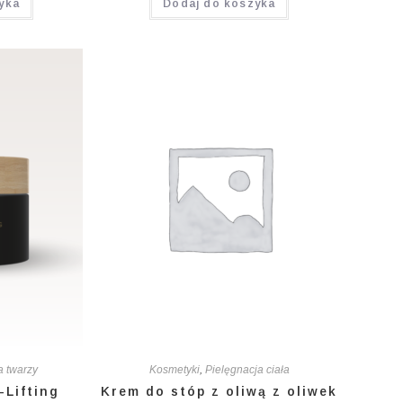
yka
Dodaj do koszyka
5.00
na 5
a twarzy
Kosmetyki
,
Pielęgnacja ciała
-Lifting
Krem do stóp z oliwą z oliwek