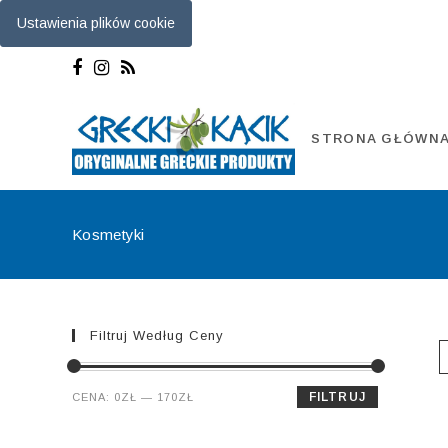
Ustawienia plików cookie
Skip
to
content
STRONA GŁÓWN
Kosmetyki
Filtruj Według Ceny
Cena
Cena
FILTRUJ
CENA:
0ZŁ
—
170ZŁ
min.
maks.