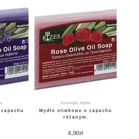
ła
Kosmetyki
,
Mydła
 zapachu
Mydło oliwkowe o zapachu
różanym.
6,90
zł