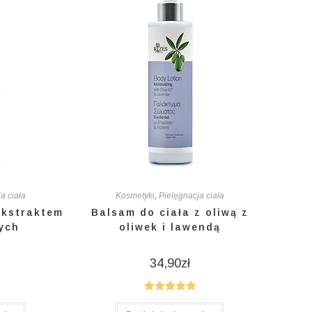
a ciała
Kosmetyki
,
Pielęgnacja ciała
ekstraktem
Balsam do ciała z oliwą z
nych
oliwek i lawendą
34,90
zł
Oceniono