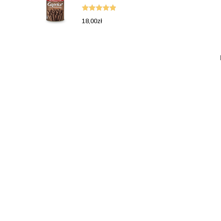
Oceniono
18,00
zł
5.00
na 5