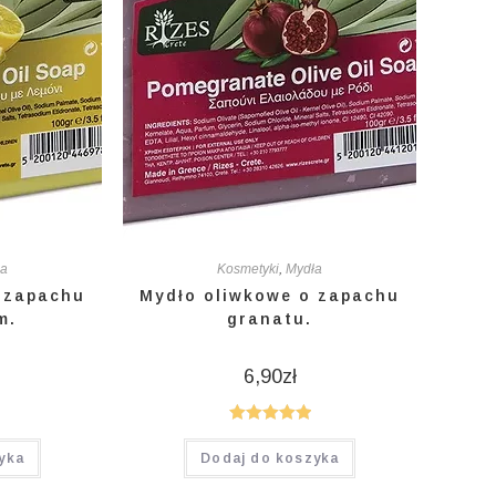
ła
Kosmetyki
,
Mydła
 zapachu
Mydło oliwkowe o zapachu
m.
granatu.
6,90
zł
Oceniono
yka
Dodaj do koszyka
5.00
na 5