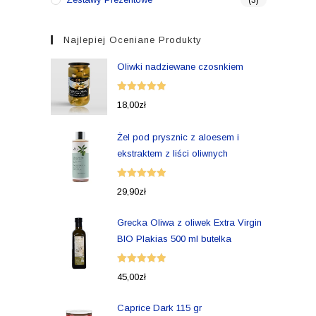
(3)
Najlepiej Oceniane Produkty
Oliwki nadziewane czosnkiem
Oceniono
18,00
zł
5.00
na 5
Żel pod prysznic z aloesem i
ekstraktem z liści oliwnych
Oceniono
29,90
zł
5.00
na 5
Grecka Oliwa z oliwek Extra Virgin
BIO Plakias 500 ml butelka
Oceniono
45,00
zł
5.00
na 5
Caprice Dark 115 gr