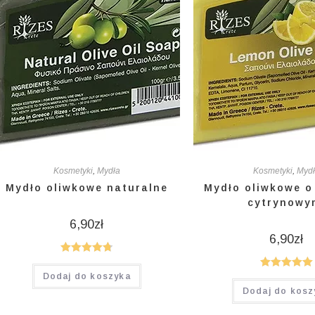
Kosmetyki
,
Mydła
Kosmetyki
,
Myd
Mydło oliwkowe naturalne
Mydło oliwkowe o
cytrynowy
6,90
zł
6,90
zł
Oceniono
Dodaj do koszyka
Oceniono
4.75
na 5
Dodaj do kosz
5.00
na 5