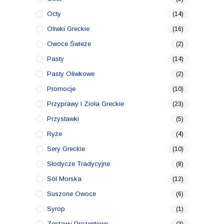
Octy
(14)
Oliwki Greckie
(16)
Owoce Świeże
(2)
Pasty
(14)
Pasty Oliwkowe
(2)
Promocje
(10)
Przyprawy I Zioła Greckie
(23)
Przystawki
(5)
Ryże
(4)
Sery Greckie
(10)
Słodycze Tradycyjne
(8)
Sól Morska
(12)
Suszone Owoce
(6)
Syrop
(1)
Zestawy Prezentowe