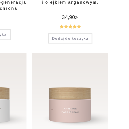
egeneracja
i olejkiem arganowym.
Ochrona
34,90
zł
Oceniono
yka
Dodaj do koszyka
5.00
na 5