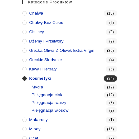
Kategorie Produktów
Chałwa
(13)
Chałwy Bez Cukru
(2)
Chutney
(8)
Dżemy I Przetwory
(9)
Grecka Oliwa Z Oliwek Extra Virgin
(36)
Greckie Słodycze
(4)
Kawy I Herbaty
(6)
Kosmetyki
(34)
Mydła
(12)
Pielęgnacja ciała
(12)
Pielęgnacja twarzy
(8)
Pielęgnacja włosów
(2)
Makarony
(1)
Miody
(16)
Ocet
(2)