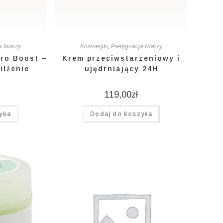
a twarzy
Kosmetyki
,
Pielęgnacja twarzy
ro Boost –
Krem przeciwstarzeniowy i
ilżenie
ujędrniający 24H
119,00
zł
yka
Dodaj do koszyka