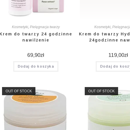
Kosmetyki
,
Pielęgnacja twarzy
Kosmetyki
,
Pielęgnacj
Krem do twarzy 24 godzinne
Krem do twarzy Hyd
nawilżenie
24godzinne naw
69,90
zł
119,00
zł
Dodaj do koszyka
Dodaj do kosz
OUT OF STOCK
OUT OF STOCK