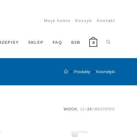
Moje konto
Koszyk
Kontakt
TOGGLE
RZEPISY
SKLEP
FAQ
B2B
0
>
Produkty
>
Kosmetyki
WEBSITE
SEARCH
WIDOK:
12
24
WSZYSTKO