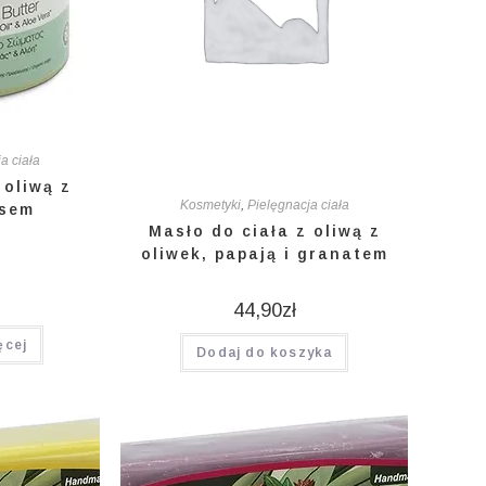
a ciała
 oliwą z
Kosmetyki
,
Pielęgnacja ciała
esem
Masło do ciała z oliwą z
oliwek, papają i granatem
44,90
zł
ęcej
Dodaj do koszyka