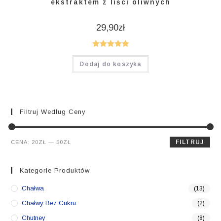
ekstraktem z liści oliwnych
29,90
zł
Oceniono
Dodaj do koszyka
5.00
na 5
Filtruj Według Ceny
Cena
Cena
FILTRUJ
CENA:
20ZŁ
—
50ZŁ
min.
maks.
Kategorie Produktów
Chałwa
(13)
Chałwy Bez Cukru
(2)
Chutney
(8)