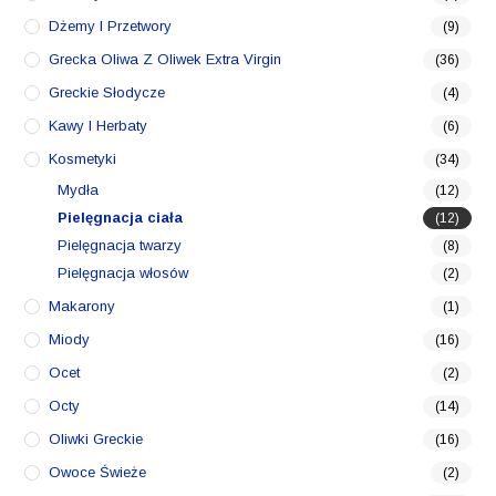
Dżemy I Przetwory
(9)
Grecka Oliwa Z Oliwek Extra Virgin
(36)
Greckie Słodycze
(4)
Kawy I Herbaty
(6)
Kosmetyki
(34)
Mydła
(12)
Pielęgnacja ciała
(12)
Pielęgnacja twarzy
(8)
Pielęgnacja włosów
(2)
Makarony
(1)
Miody
(16)
Ocet
(2)
Octy
(14)
Oliwki Greckie
(16)
Owoce Świeże
(2)