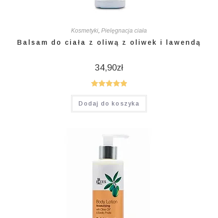
Kosmetyki
,
Pielęgnacja ciała
Balsam do ciała z oliwą z oliwek i lawendą
34,90
zł
Oceniono
Dodaj do koszyka
5.00
na 5