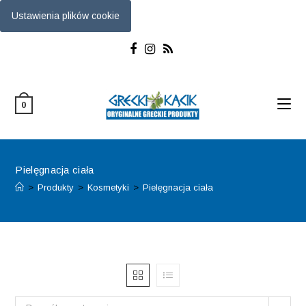
Ustawienia plików cookie
Skip
to
content
0
Pielęgnacja ciała
>
Produkty
>
Kosmetyki
>
Pielęgnacja ciała