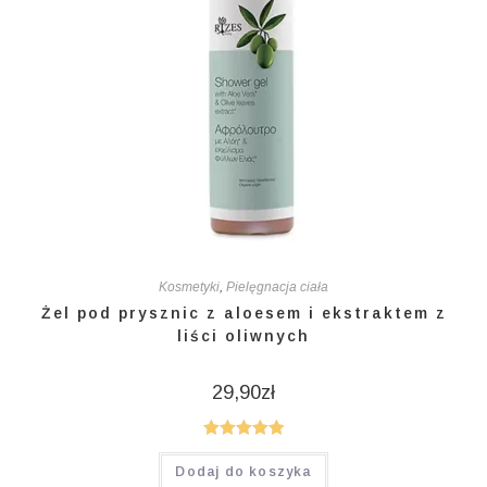
Kosmetyki
,
Pielęgnacja ciała
Żel pod prysznic z aloesem i ekstraktem z
liści oliwnych
29,90
zł
Oceniono
Dodaj do koszyka
5.00
na 5