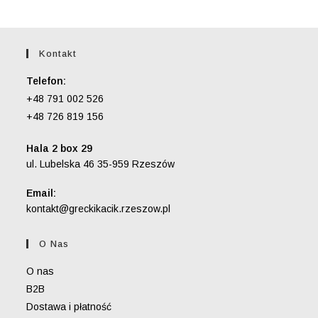
Kontakt
Telefon:
+48 791 002 526
+48 726 819 156
Hala 2 box 29
ul. Lubelska 46 35-959 Rzeszów
Email:
Opens
kontakt@greckikacik.rzeszow.pl
in
your
O Nas
application
O nas
B2B
Dostawa i płatność