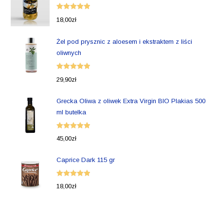
Oceniono
18,00
zł
5.00
na 5
Żel pod prysznic z aloesem i ekstraktem z liści
oliwnych
Oceniono
29,90
zł
5.00
na 5
Grecka Oliwa z oliwek Extra Virgin BIO Plakias 500
ml butelka
Oceniono
45,00
zł
5.00
na 5
Caprice Dark 115 gr
Oceniono
18,00
zł
5.00
na 5