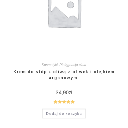
Kosmetyki
,
Pielęgnacja ciała
Krem do stóp z oliwą z oliwek i olejkiem
arganowym.
34,90
zł
Oceniono
Dodaj do koszyka
5.00
na 5