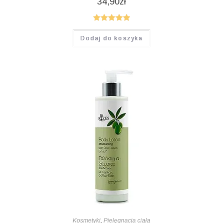
34,90
zł
Oceniono
Dodaj do koszyka
5.00
na 5
Kosmetyki
,
Pielęgnacja ciała