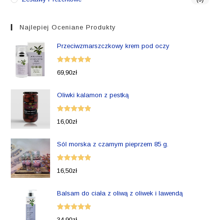
Najlepiej Oceniane Produkty
Przeciwzmarszczkowy krem pod oczy
Oceniono
69,90
zł
5.00
na 5
Oliwki kalamon z pestką
Oceniono
16,00
zł
5.00
na 5
Sól morska z czarnym pieprzem 85 g.
Oceniono
16,50
zł
5.00
na 5
Balsam do ciała z oliwą z oliwek i lawendą
Oceniono
34,90
zł