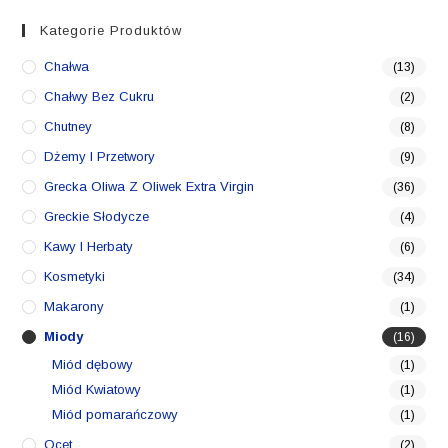
Kategorie Produktów
Chałwa
(13)
Chałwy Bez Cukru
(2)
Chutney
(8)
Dżemy I Przetwory
(9)
Grecka Oliwa Z Oliwek Extra Virgin
(36)
Greckie Słodycze
(4)
Kawy I Herbaty
(6)
Kosmetyki
(34)
Makarony
(1)
Miody
(16)
Miód dębowy
(1)
Miód Kwiatowy
(1)
Miód pomarańczowy
(1)
Ocet
(2)