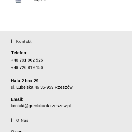
5.00
na 5
Kontakt
Telefon:
+48 791 002 526
+48 726 819 156
Hala 2 box 29
ul. Lubelska 46 35-959 Rzeszów
Email:
Opens
kontakt@greckikacik.rzeszow.pl
in
your
O Nas
application
O nas