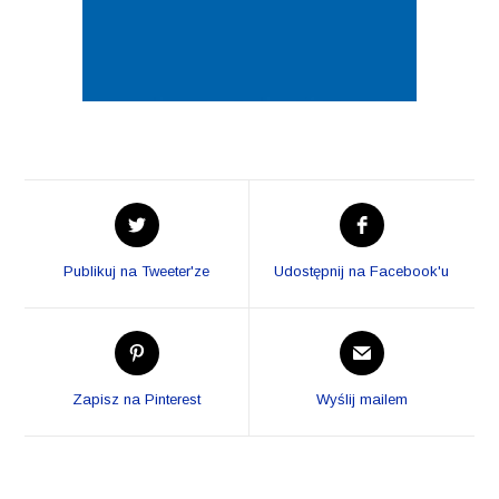
Opens
Opens
in
in
a
a
Publikuj na Tweeter'ze
Udostępnij na Facebook'u
new
new
window
window
Opens
Opens
in
in
a
a
Zapisz na Pinterest
Wyślij mailem
new
new
window
window