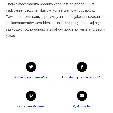
Chałwa macedońska produkowana jest od ponad 80 lat
tradycyjnie, bez chemikaliów, konserwantów i dodatków.
Zawsze z takim samym przywiązaniem do jakości i szacunku
dla konsumentów. Jest idealna na każdą porę dnia. Daj się
zaskoczyć różnorodnością smaków takich jak wanilia, orzech i
kakao.
Opens
Opens
in
in
a
a
Publikuj na Tweeter'ze
Udostępnij na Facebook'u
new
new
window
window
Opens
Opens
in
in
a
a
Zapisz na Pinterest
Wyślij mailem
new
new