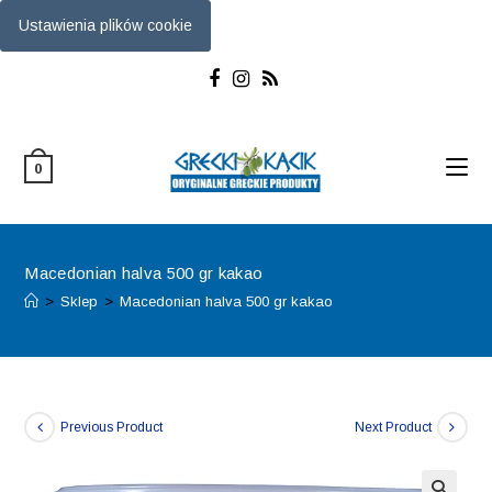
Ustawienia plików cookie
Skip
to
content
0
Macedonian halva 500 gr kakao
>
Sklep
>
Macedonian halva 500 gr kakao
Previous Product
Next Product