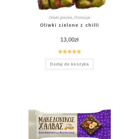
Oliwki greckie
,
Promocje
Oliwki zielone z chilli
13,00
zł
Oceniono
Dodaj do koszyka
5.00
na 5