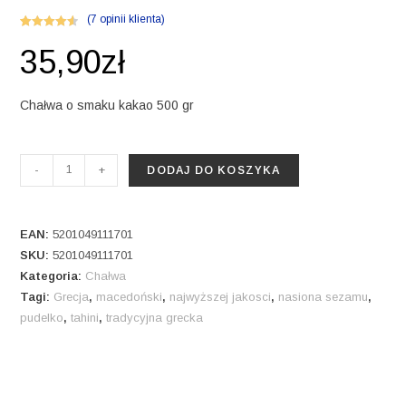
(
7
opinii klienta)
Oceniony
7
35,90
zł
4.57
na 5 na
podstawie
ocen
Chałwa o smaku kakao 500 gr
klientów
ilość
-
+
DODAJ DO KOSZYKA
Macedonian
halva
500
EAN:
5201049111701
gr
SKU:
5201049111701
Kategoria:
Chałwa
kakao
Tagi:
Grecja
,
macedoński
,
najwyższej jakosci
,
nasiona sezamu
,
pudelko
,
tahini
,
tradycyjna grecka