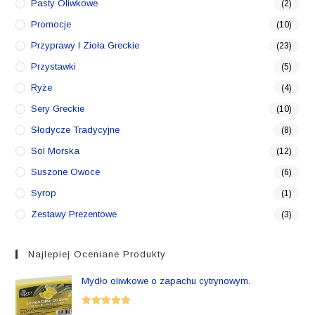
Pasty Oliwkowe
(2)
Promocje
(10)
Przyprawy I Zioła Greckie
(23)
Przystawki
(5)
Ryże
(4)
Sery Greckie
(10)
Słodycze Tradycyjne
(8)
Sól Morska
(12)
Suszone Owoce
(6)
Syrop
(1)
Zestawy Prezentowe
(3)
Najlepiej Oceniane Produkty
Mydło oliwkowe o zapachu cytrynowym.
Oceniono