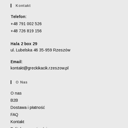
Kontakt
Telefon:
+48 791 002 526
+48 726 819 156
Hala 2 box 29
ul. Lubelska 46 35-959 Rzeszów
Email:
Opens
kontakt@greckikacik.rzeszow.pl
in
your
O Nas
application
O nas
B2B
Dostawa i płatność
FAQ
Kontakt