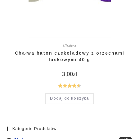
Chałwa
Chałwa baton czekoladowy z orzechami
laskowymi 40 g
3,00
zł
Oceniono
Dodaj do koszyka
4.67
na 5
Kategorie Produktów