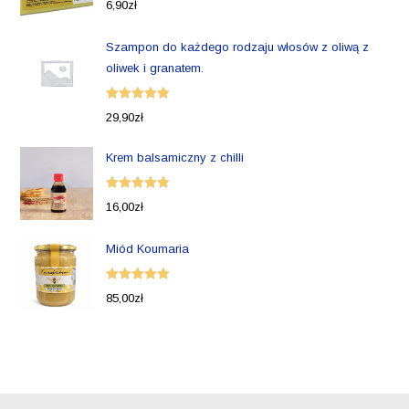
6,90
zł
5.00
na 5
Szampon do każdego rodzaju włosów z oliwą z
oliwek i granatem.
Oceniono
29,90
zł
5.00
na 5
Krem balsamiczny z chilli
Oceniono
16,00
zł
5.00
na 5
Miód Koumaria
Oceniono
85,00
zł
5.00
na 5