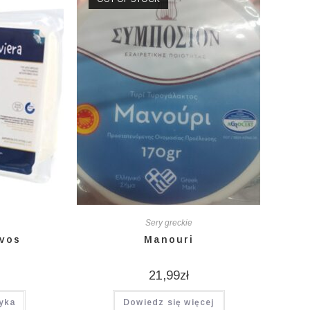
Sery greckie
svos
Manouri
21,99
zł
yka
Dowiedz się więcej