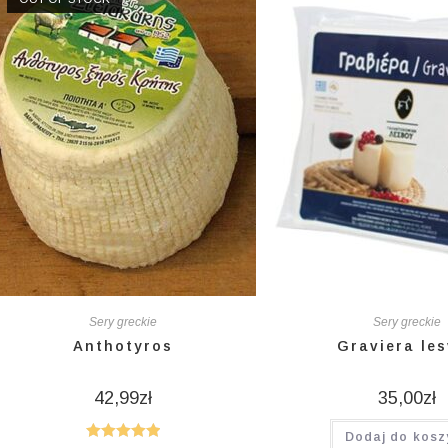
Sery greckie
Sery greckie
Anthotyros
Graviera le
42,99
zł
35,00
zł
Dodaj do kosz