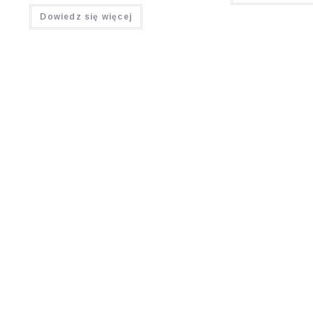
Oceniono
Dowiedz się więcej
5.00
na 5