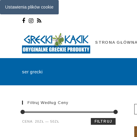
Ustawienia plików cookie
Skip
to
content
STRONA GŁÓWN
ser grecki
Filtruj Według Ceny
Cena
Cena
FILTRUJ
CENA:
20ZŁ
—
50ZŁ
min.
maks.