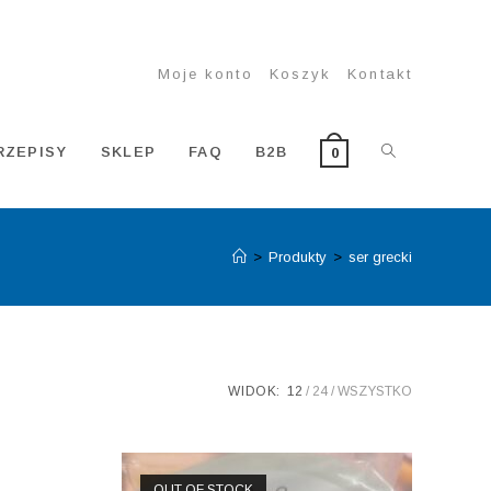
Moje konto
Koszyk
Kontakt
TOGGLE
RZEPISY
SKLEP
FAQ
B2B
0
>
Produkty
>
ser grecki
WEBSITE
SEARCH
WIDOK:
12
24
WSZYSTKO
OUT OF STOCK