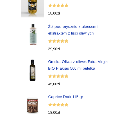
Oceniono
18,00
zł
5.00
na 5
Żel pod prysznic z aloesem i
ekstraktem z liści oliwnych
Oceniono
29,90
zł
5.00
na 5
Grecka Oliwa z oliwek Extra Virgin
BIO Plakias 500 ml butelka
Oceniono
45,00
zł
5.00
na 5
Caprice Dark 115 gr
Oceniono
18,00
zł
5.00
na 5